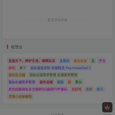
暂无评论内容
标签云
龙途天下，神炉生肖，熔铸玩法
龙最初
龙头企业
龙
齐全
鼻祖
鼻子
鼠标键盘录制 按键精灵 KeymouseGo5.1
鼠标连点器
鼠标右键菜单管理 右键菜单管理
鼠标右键菜单管理
鼠年运程
鼓励
鼓
默认
黑色炫酷网址安全跳转GO跳转PHP源码
黑群晖
黑群
黑羊
黑猫小说破解版
站长留言