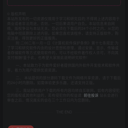
©
版权声明
本站所发布的一切资源仅限用于学习和研究目的;不得将上述内容用于
商业或者非法用途，否则，一切后果请用户自负。本站信息来自网
络，版权争议与本站无关。您必须在下载后的24个小时之内，从您的
电脑中彻底删除上述内容。如果您喜欢该程序，请支持正版软件，购
买注册，得到更好的正版服务。
附:二00二年一月一日《计算机软件保护条例》第十七条规定:为
了学习和研究软件内含的设计思想和原理，通过安装、显示、传输或
者存储软件等方式使用软件的，可以不经软件著作权人许可，不向其
支付报酬!鉴于此，也希望大家按此说明研究软件!
一、本站致力于为软件爱好者提供国内外软件开发技术和软件共
享，着力为用户提供优资资源。
二、 本站提供的部分源码下载文件为网络共享资源，请于下载后
的24小时内删除。如需体验更多乐趣，还请支持正版。
三、我站提供用户下载的所有内容均转自互联网。如有内容侵犯
您的版权或其他利益的，若有侵犯你的权益请:
前往投诉
站长会进行
审查之后，情况属实的会在三个工作日内为您删除。
THE END