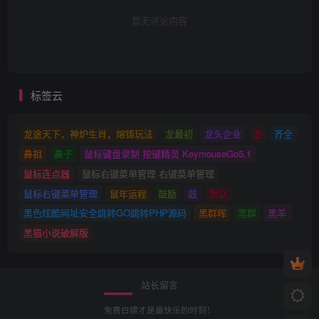
暂无评论内容
标签云
龙途天下，神炉生肖，熔铸玩法
龙最初
龙头企业
龙
齐全
鼻祖
鼻子
鼠标键盘录制 按键精灵 KeymouseGo5.1
鼠标连点器
鼠标右键菜单管理 右键菜单管理
鼠标右键菜单管理
鼠年运程
鼓励
鼓
默认
黑色炫酷网址安全跳转GO跳转PHP源码
黑群晖
黑群
黑羊
黑猫小说破解版
站长留言
免费白嫖才是最快乐的时刻！