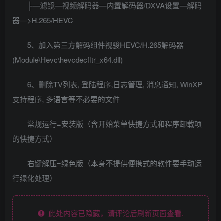
├—滤镜—视频解码器—内置解码器/DXVA设置—解码
器—>H.265/HEVC
5、加入第三方解码组件视骏HEVC/H.265解码器
(Module\Hevc\hevcdecfltr_x64.dll)
6、删除TV列表, 登陆程序,日志管理, 消息通知, WinXP
支持程序, 多语言等不必要的文件
常规运行=安装版（含开始菜单快捷方式和程序卸载项
的快捷方式）
右键解压=绿色版（本身不提供便携式的软件要手动运
行绿化处理）
此处内容已隐藏，请评论后刷新页面查看.