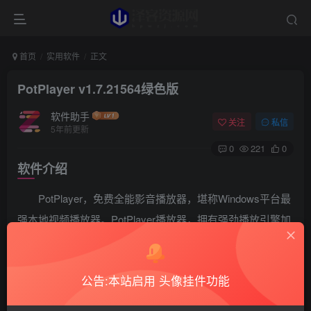
首页
实用软件
正文
PotPlayer v1.7.21564绿色版
软件助手
关注
私信
5年前更新
0
221
0
软件介绍
PotPlayer，免费全能影音播放器，堪称Windows平台最
强本地视频播放器。PotPlayer播放器，拥有强劲播放引擎加
速，支持DXVA, CUDA, QuickSync，多媒体播放器支持蓝光
3D，内置强大的解码器及滤镜/分离器，支持自定义添加解码
公告:本站启用 头像挂件功能
器，对字幕的支持非常优秀，能够兼容特效字幕及在线搜索
字幕实时翻译。