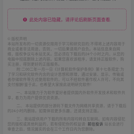
此处内容已隐藏，请评论后刷新页面查看.
©
版权声明
本站所发布的一切资源仅限用于学习和研究目的;不得将上述内容用于
商业或者非法用途，否则，一切后果请用户自负。本站信息来自网
络，版权争议与本站无关。您必须在下载后的24个小时之内，从您的
电脑中彻底删除上述内容。如果您喜欢该程序，请支持正版软件，购
买注册，得到更好的正版服务。
附:二00二年一月一日《计算机软件保护条例》第十七条规定:为
了学习和研究软件内含的设计思想和原理，通过安装、显示、传输或
者存储软件等方式使用软件的，可以不经软件著作权人许可，不向其
支付报酬!鉴于此，也希望大家按此说明研究软件!
一、本站致力于为软件爱好者提供国内外软件开发技术和软件共
享，着力为用户提供优资资源。
二、 本站提供的部分源码下载文件为网络共享资源，请于下载后
的24小时内删除。如需体验更多乐趣，还请支持正版。
三、我站提供用户下载的所有内容均转自互联网。如有内容侵犯
您的版权或其他利益的，若有侵犯你的权益请:
前往投诉
站长会进行
审查之后，情况属实的会在三个工作日内为您删除。