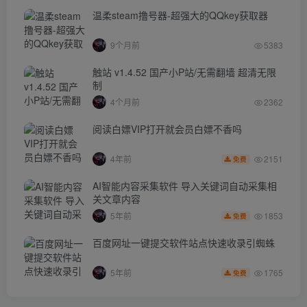
温柔steam撸号器-超强大的QQkey获取器
9个月前
5383
触站 v1.4.52 国产小P站/无需翻墙 超清无限
制
4个月前
2362
阅读白嫖VIP打开就会员白嫖不香吗
2151
4年前
免费
AI智能内容采集软件 导入关键词自动采集相
关文章内容
1853
5年前
免费
百度网址一键提交软件站点快速收录引蜘蛛
1765
5年前
免费