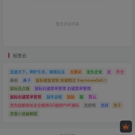
暂无评论内容
标签云
龙途天下，神炉生肖，熔铸玩法
龙最初
龙头企业
龙
齐全
鼻祖
鼻子
鼠标键盘录制 按键精灵 KeymouseGo5.1
鼠标连点器
鼠标右键菜单管理 右键菜单管理
鼠标右键菜单管理
鼠年运程
鼓励
鼓
默认
黑色炫酷网址安全跳转GO跳转PHP源码
黑群晖
黑群
黑羊
黑猫小说破解版