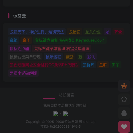
标签云
龙途天下，神炉生肖，熔铸玩法
龙最初
龙头企业
龙
齐全
鼻祖
鼻子
鼠标键盘录制 按键精灵 KeymouseGo5.1
鼠标连点器
鼠标右键菜单管理 右键菜单管理
鼠标右键菜单管理
鼠年运程
鼓励
鼓
默认
黑色炫酷网址安全跳转GO跳转PHP源码
黑群晖
黑群
黑羊
黑猫小说破解版
站长留言
免费白嫖才是最快乐的时刻！
Copyright © 2025· 2030
资源白嫖网
sitemap
桂ICP备2020009819号-5