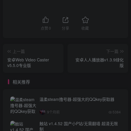
点赞
0
分享
收藏
上一篇
下一篇
安卓Web Video Caster
安卓人人播放器v1.3.9绿化
v5.5.0专业版
版
相关推荐
温柔steam撸号器-超强大的QQkey获取器
9个月前
5384
触站 v1.4.52 国产小P站/无需翻墙 超清无限
制