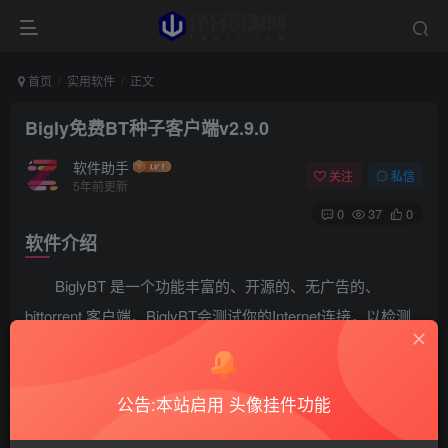
首页
实用软件
正文
Bigly免费BT种子客户端v2.9.0
软件助手
关注
私信
5年前更新
0
37
0
软件介绍
BiglyBT 是一个功能丰富的、开源的、无广告的、
bittorrent 客户端。BiglyBT会测试你的Internet连接，以检测
并应用最佳速度设置，能够更快的帮助用户下载种子，软件
还支持按IP地址过滤源、限制上传和下载的速度等实用的功
公告:本站启用 头像挂件功能
能。