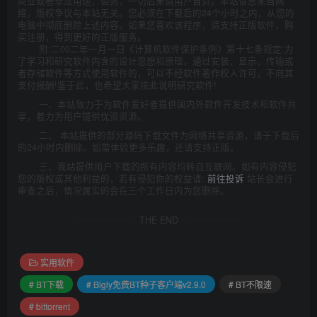
商业或者非法用途，否则，一切后果请用户自负。本站信息来自网
络，版权争议与本站无关。您必须在下载后的24个小时之内，从您的
电脑中彻底删除上述内容。如果您喜欢该程序，请支持正版软件，购
买注册，得到更好的正版服务。
附:二00二年一月一日《计算机软件保护条例》第十七条规定:为
了学习和研究软件内含的设计思想和原理，通过安装、显示、传输或
者存储软件等方式使用软件的，可以不经软件著作权人许可，不向其
支付报酬!鉴于此，也希望大家按此说明研究软件!
一、本站致力于为软件爱好者提供国内外软件开发技术和软件共
享，着力为用户提供优资资源。
二、 本站提供的部分源码下载文件为网络共享资源，请于下载后
的24小时内删除。如需体验更多乐趣，还请支持正版。
三、我站提供用户下载的所有内容均转自互联网。如有内容侵犯
您的版权或其他利益的，若有侵犯你的权益请:
前往投诉
站长会进行
审查之后，情况属实的会在三个工作日内为您删除。
THE END
实用软件
# BT下载
# Bigly免费BT种子客户端v2.9.0
# BT不限速
# bittorrent