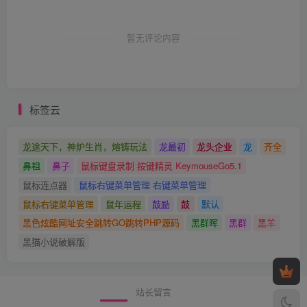
暂无评论内容
标签云
龙途天下，神炉生肖，熔铸玩法
龙最初
龙头企业
龙
齐全
鼻祖
鼻子
鼠标键盘录制 按键精灵 KeymouseGo5.1
鼠标连点器
鼠标右键菜单管理 右键菜单管理
鼠标右键菜单管理
鼠年运程
鼓励
鼓
默认
黑色炫酷网址安全跳转GO跳转PHP源码
黑群晖
黑群
黑羊
黑猫小说破解版
站长留言