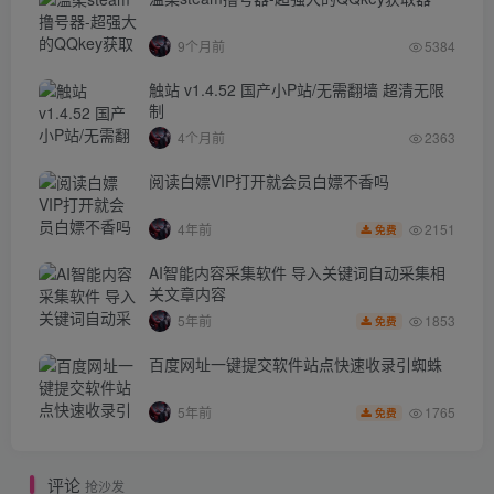
9个月前
5384
触站 v1.4.52 国产小P站/无需翻墙 超清无限
制
4个月前
2363
阅读白嫖VIP打开就会员白嫖不香吗
2151
4年前
免费
AI智能内容采集软件 导入关键词自动采集相
关文章内容
1853
5年前
免费
百度网址一键提交软件站点快速收录引蜘蛛
1765
5年前
免费
评论
抢沙发