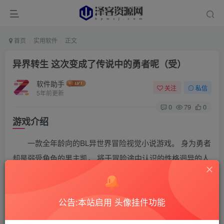
首页
实用软件
正文
异界转生 这次变成了传说中的勇者呢（受）
软件助手
关注
私信
5年前更新
0
79
0
游戏介绍
一款全年龄向的BL异世界冒险视觉小说游戏。 身为勇者
却是弱受角色的男主凯， 将于冒险途中认识的性格迥异的人
（鱼）们， 展开惊心动魄的冒险（BL）故事。
游戏视频
公告:本站启用 头像挂件功能
游戏截图