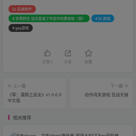
实用软件
# 异界转生 这次变成了传说中的勇者呢（受）
# BL游戏
# gay游戏
点赞
0
分享
收藏
上一篇
下一篇
《零：濡鸦之巫女》v1.0.0.3
动作闯关游戏 百战天猴
中文版
相关推荐
温柔steam撸号器-超强大的QQkey获取器