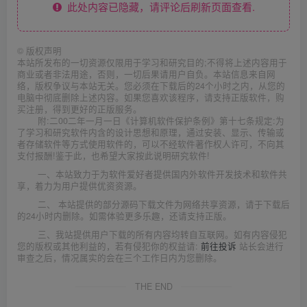
此处内容已隐藏，请评论后刷新页面查看.
©
版权声明
本站所发布的一切资源仅限用于学习和研究目的;不得将上述内容用于
商业或者非法用途，否则，一切后果请用户自负。本站信息来自网
络，版权争议与本站无关。您必须在下载后的24个小时之内，从您的
电脑中彻底删除上述内容。如果您喜欢该程序，请支持正版软件，购
买注册，得到更好的正版服务。
附:二00二年一月一日《计算机软件保护条例》第十七条规定:为
了学习和研究软件内含的设计思想和原理，通过安装、显示、传输或
者存储软件等方式使用软件的，可以不经软件著作权人许可，不向其
支付报酬!鉴于此，也希望大家按此说明研究软件!
一、本站致力于为软件爱好者提供国内外软件开发技术和软件共
享，着力为用户提供优资资源。
二、 本站提供的部分源码下载文件为网络共享资源，请于下载后
的24小时内删除。如需体验更多乐趣，还请支持正版。
三、我站提供用户下载的所有内容均转自互联网。如有内容侵犯
您的版权或其他利益的，若有侵犯你的权益请:
前往投诉
站长会进行
审查之后，情况属实的会在三个工作日内为您删除。
THE END