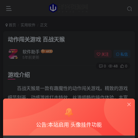
首页
实用软件
正文
动作闯关游戏 百战天猴
软件助手
关注
私信
5年前更新
0
48
0
游戏介绍
百战天猴是一款有趣魔性的动作闯关游戏。精致的游戏
细节刻画，动感游戏打击特效，丝滑顺畅的操作体验，丰富
的人物游戏技能，超强游戏可玩性，让你在不同难度的关卡
中体验更具挑战的玩法，已解锁关卡。
公告:本站启用 头像挂件功能
游戏截图