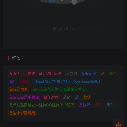
暂无评论内容
标签云
龙途天下，神炉生肖，熔铸玩法
龙最初
龙头企业
龙
齐全
鼻祖
鼻子
鼠标键盘录制 按键精灵 KeymouseGo5.1
鼠标连点器
鼠标右键菜单管理 右键菜单管理
鼠标右键菜单管理
鼠年运程
鼓励
鼓
默认
黑色炫酷网址安全跳转GO跳转PHP源码
黑群晖
黑群
黑羊
黑猫小说破解版