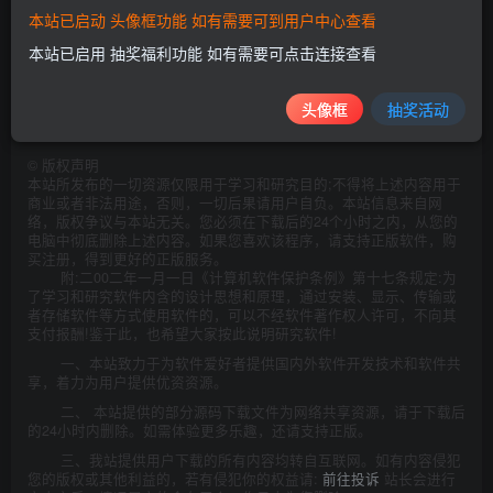
本站已启动 头像框功能 如有需要可到用户中心查看
本站已启用 抽奖福利功能 如有需要可点击连接查看
此处内容已隐藏，请评论后刷新页面查看.
头像框
抽奖活动
©
版权声明
本站所发布的一切资源仅限用于学习和研究目的;不得将上述内容用于
商业或者非法用途，否则，一切后果请用户自负。本站信息来自网
络，版权争议与本站无关。您必须在下载后的24个小时之内，从您的
电脑中彻底删除上述内容。如果您喜欢该程序，请支持正版软件，购
买注册，得到更好的正版服务。
附:二00二年一月一日《计算机软件保护条例》第十七条规定:为
了学习和研究软件内含的设计思想和原理，通过安装、显示、传输或
者存储软件等方式使用软件的，可以不经软件著作权人许可，不向其
支付报酬!鉴于此，也希望大家按此说明研究软件!
一、本站致力于为软件爱好者提供国内外软件开发技术和软件共
享，着力为用户提供优资资源。
二、 本站提供的部分源码下载文件为网络共享资源，请于下载后
的24小时内删除。如需体验更多乐趣，还请支持正版。
三、我站提供用户下载的所有内容均转自互联网。如有内容侵犯
您的版权或其他利益的，若有侵犯你的权益请:
前往投诉
站长会进行