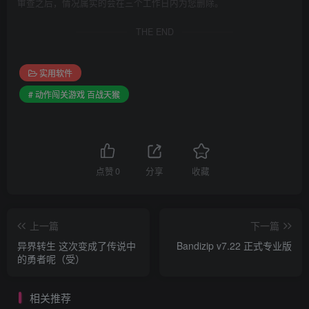
审查之后，情况属实的会在三个工作日内为您删除。
THE END
实用软件
# 动作闯关游戏 百战天猴
点赞
0
分享
收藏
上一篇
下一篇
异界转生 这次变成了传说中
Bandizip v7.22 正式专业版
的勇者呢（受）
相关推荐