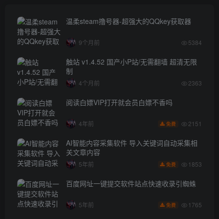
温柔steam撸号器-超强大的QQkey获取器
9个月前
5384
触站 v1.4.52 国产小P站/无需翻墙 超清无限
制
4个月前
2363
阅读白嫖VIP打开就会员白嫖不香吗
2151
4年前
免费
AI智能内容采集软件 导入关键词自动采集相
关文章内容
1853
5年前
免费
百度网址一键提交软件站点快速收录引蜘蛛
1765
5年前
免费