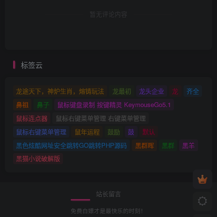
暂无评论内容
标签云
龙途天下，神炉生肖，熔铸玩法
龙最初
龙头企业
龙
齐全
鼻祖
鼻子
鼠标键盘录制 按键精灵 KeymouseGo5.1
鼠标连点器
鼠标右键菜单管理 右键菜单管理
鼠标右键菜单管理
鼠年运程
鼓励
鼓
默认
黑色炫酷网址安全跳转GO跳转PHP源码
黑群晖
黑群
黑羊
黑猫小说破解版
站长留言
免费白嫖才是最快乐的时刻！