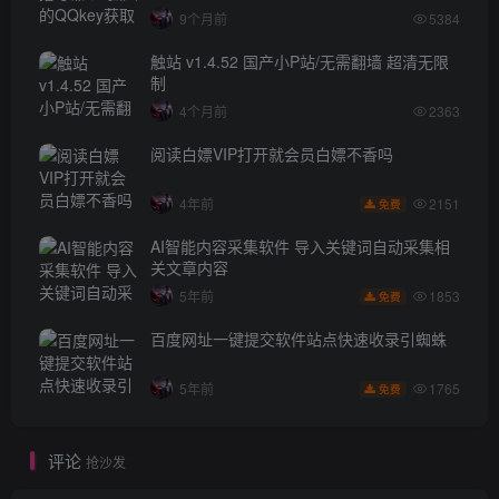
9个月前
5384
触站 v1.4.52 国产小P站/无需翻墙 超清无限
制
4个月前
2363
阅读白嫖VIP打开就会员白嫖不香吗
2151
4年前
免费
AI智能内容采集软件 导入关键词自动采集相
关文章内容
1853
5年前
免费
百度网址一键提交软件站点快速收录引蜘蛛
1765
5年前
免费
评论
抢沙发