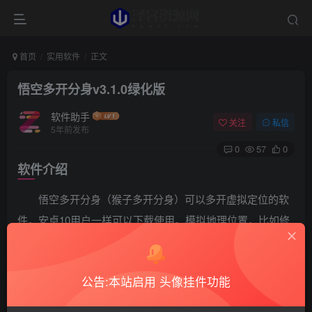
首页
实用软件
正文
悟空多开分身v3.1.0绿化版
软件助手
关注
私信
5年前发布
0
57
0
软件介绍
悟空多开分身（猴子多开分身）可以多开虚拟定位的软
件，安卓10用户一样可以下载使用。模拟地理位置，比如修
改王者战区，修改朋友圈位置信息，修改扣扣说说位置信息
等其他应用位置信息的修改；是娱乐、游戏用户所需。已解
公告:本站启用 头像挂件功能
锁VIP功能！