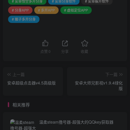
# 安卓悟空多开分身
# 安卓分身软件
# 安卓躲开软件
# 分身APP
# 多开APP
# 虚拟定位APP
# 猴子多开分身
点赞
0
分享
收藏
上一篇
下一篇
安卓超级点击器v4.5高级版
安卓大师兄影视v1.9.4绿化
版
相关推荐
温柔steam撸号器-超强大的QQkey获取器