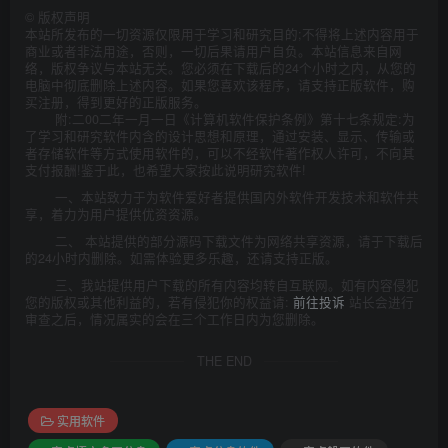
©
版权声明
本站所发布的一切资源仅限用于学习和研究目的;不得将上述内容用于
商业或者非法用途，否则，一切后果请用户自负。本站信息来自网
络，版权争议与本站无关。您必须在下载后的24个小时之内，从您的
电脑中彻底删除上述内容。如果您喜欢该程序，请支持正版软件，购
买注册，得到更好的正版服务。
附:二00二年一月一日《计算机软件保护条例》第十七条规定:为
了学习和研究软件内含的设计思想和原理，通过安装、显示、传输或
者存储软件等方式使用软件的，可以不经软件著作权人许可，不向其
支付报酬!鉴于此，也希望大家按此说明研究软件!
一、本站致力于为软件爱好者提供国内外软件开发技术和软件共
享，着力为用户提供优资资源。
二、 本站提供的部分源码下载文件为网络共享资源，请于下载后
的24小时内删除。如需体验更多乐趣，还请支持正版。
三、我站提供用户下载的所有内容均转自互联网。如有内容侵犯
您的版权或其他利益的，若有侵犯你的权益请:
前往投诉
站长会进行
审查之后，情况属实的会在三个工作日内为您删除。
THE END
实用软件