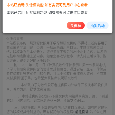
本站已启动 头像框功能 如有需要可到用户中心查看
本站已启用 抽奖福利功能 如有需要可点击连接查看
此处内容已隐藏，请评论后刷新页面查看.
头像框
抽奖活动
©
版权声明
本站所发布的一切资源仅限用于学习和研究目的;不得将上述内容用于
商业或者非法用途，否则，一切后果请用户自负。本站信息来自网
络，版权争议与本站无关。您必须在下载后的24个小时之内，从您的
电脑中彻底删除上述内容。如果您喜欢该程序，请支持正版软件，购
买注册，得到更好的正版服务。
附:二00二年一月一日《计算机软件保护条例》第十七条规定:为
了学习和研究软件内含的设计思想和原理，通过安装、显示、传输或
者存储软件等方式使用软件的，可以不经软件著作权人许可，不向其
支付报酬!鉴于此，也希望大家按此说明研究软件!
一、本站致力于为软件爱好者提供国内外软件开发技术和软件共
享，着力为用户提供优资资源。
二、 本站提供的部分源码下载文件为网络共享资源，请于下载后
的24小时内删除。如需体验更多乐趣，还请支持正版。
三、我站提供用户下载的所有内容均转自互联网。如有内容侵犯
您的版权或其他利益的，若有侵犯你的权益请:
前往投诉
站长会进行