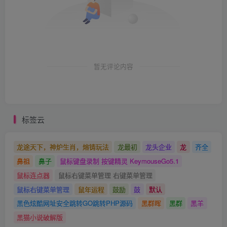
暂无评论内容
标签云
龙途天下，神炉生肖，熔铸玩法
龙最初
龙头企业
龙
齐全
鼻祖
鼻子
鼠标键盘录制 按键精灵 KeymouseGo5.1
鼠标连点器
鼠标右键菜单管理 右键菜单管理
鼠标右键菜单管理
鼠年运程
鼓励
鼓
默认
黑色炫酷网址安全跳转GO跳转PHP源码
黑群晖
黑群
黑羊
黑猫小说破解版