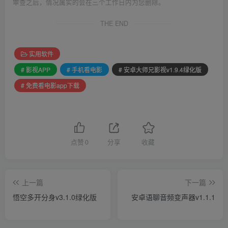
审查之后，情况属实的会在三个工作日内为您删除。
THE END
实用软件
# 影视APP
# 手机看电影
# 安卓大师兄影视v1.9.4绿化版
# 免费看电影app下载
点赞
0
分享
收藏
上一篇
下一篇
悟空多开分身v3.1.0绿化版
安卓语聊音频变声器v1.1.1