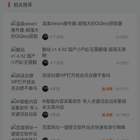
相关推荐
温柔steam撸号器-超强大的QQkey获取器
9个月前
5381
触站 v1.4.52 国产小P站/无需翻墙 超清无限
制
4个月前
2361
阅读白嫖VIP打开就会员白嫖不香吗
2151
4年前
免费
AI智能内容采集软件 导入关键词自动采集相
关文章内容
1853
5年前
免费
百度网址一键提交软件站点快速收录引蜘蛛