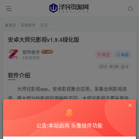
首页
实用软件
正文
安卓大师兄影视v1.9.4绿化版
软件助手
关注
私信
5年前发布
0
55
0
软件介绍
大师兄影视app，安卓影视聚合应用，采集全网影视资
源，跟大部分的影视应用稍有不同，大师兄影视主要采用自
建高清源，片源存储国内服务器，所有视频无广告水印，支
持蓝光1080P/倍速播放/TV投屏功能。
公告:本站启用 头像挂件功能
软件截图