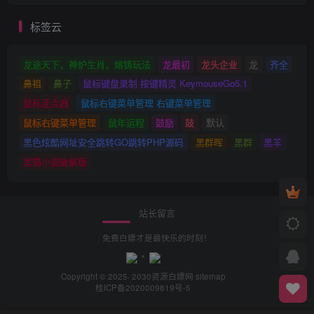
标签云
龙途天下，神炉生肖，熔铸玩法
龙最初
龙头企业
龙
齐全
鼻祖
鼻子
鼠标键盘录制 按键精灵 KeymouseGo5.1
鼠标连点器
鼠标右键菜单管理 右键菜单管理
鼠标右键菜单管理
鼠年运程
鼓励
鼓
默认
黑色炫酷网址安全跳转GO跳转PHP源码
黑群晖
黑群
黑羊
黑猫小说破解版
站长留言
免费白嫖才是最快乐的时刻！
Copyright © 2025· 2030
资源白嫖网
sitemap
桂ICP备2020009819号-5