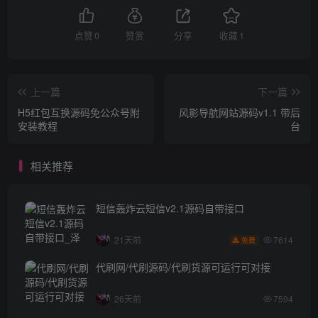
点赞
0
赞赏
分享
收藏
1
上一篇
下一篇
H5红包互换源码免公众号附
风影导航网站源码v1.1 带后
安装教程
台
相关推荐
短信轰炸云短信v2.1源码自带接口
7614
21天前
免费
代刷网/代刷源码/代刷货源可运行可对接
26天前
7594