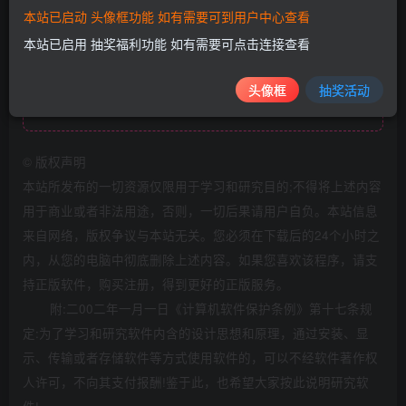
下载地址
本站已启动 头像框功能 如有需要可到用户中心查看
本站已启用 抽奖福利功能 如有需要可点击连接查看
头像框
抽奖活动
此处内容已隐藏，请评论后刷新页面查看.
©
版权声明
本站所发布的一切资源仅限用于学习和研究目的;不得将上述内容
用于商业或者非法用途，否则，一切后果请用户自负。本站信息
来自网络，版权争议与本站无关。您必须在下载后的24个小时之
内，从您的电脑中彻底删除上述内容。如果您喜欢该程序，请支
持正版软件，购买注册，得到更好的正版服务。
附:二00二年一月一日《计算机软件保护条例》第十七条规
定:为了学习和研究软件内含的设计思想和原理，通过安装、显
示、传输或者存储软件等方式使用软件的，可以不经软件著作权
人许可，不向其支付报酬!鉴于此，也希望大家按此说明研究软