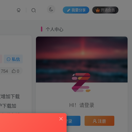
我要分享
开通会员
个人中心
私信
754
0
度增加下载
HI！请登录
电驴下载加
具有磁盘缓
登录
注册