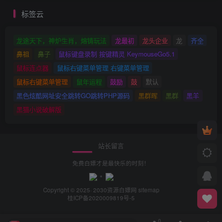
标签云
龙途天下，神炉生肖，熔铸玩法
龙最初
龙头企业
龙
齐全
鼻祖
鼻子
鼠标键盘录制 按键精灵 KeymouseGo5.1
鼠标连点器
鼠标右键菜单管理 右键菜单管理
鼠标右键菜单管理
鼠年运程
鼓励
鼓
默认
黑色炫酷网址安全跳转GO跳转PHP源码
黑群晖
黑群
黑羊
黑猫小说破解版
站长留言
免费白嫖才是最快乐的时刻！
Copyright © 2025· 2030
资源白嫖网
sitemap
桂ICP备2020009819号-5
0