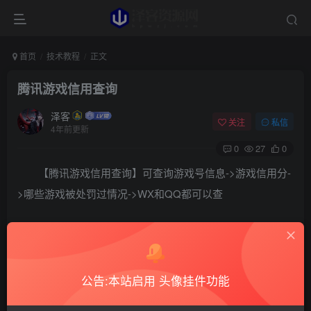
首页
技术教程
正文
腾讯游戏信用查询
泽客
关注
私信
4年前更新
0
27
0
【腾讯游戏信用查询】可查询游戏号信息->游戏信用分-
>哪些游戏被处罚过情况->WX和QQ都可以查
查询地址：
https://credit.gamesafe.qq.com/static/gamecredit/index.htm
公告:本站启用 头像挂件功能