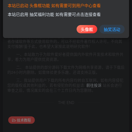
©
版权声明
本站已启动 头像框功能 如有需要可到用户中心查看
本站所发布的一切资源仅限用于学习和研究目的;不得将上述内容用于
商业或者非法用途，否则，一切后果请用户自负。本站信息来自网
本站已启用 抽奖福利功能 如有需要可点击连接查看
络，版权争议与本站无关。您必须在下载后的24个小时之内，从您的
电脑中彻底删除上述内容。如果您喜欢该程序，请支持正版软件，购
买注册，得到更好的正版服务。
头像框
抽奖活动
附:二00二年一月一日《计算机软件保护条例》第十七条规定:为
了学习和研究软件内含的设计思想和原理，通过安装、显示、传输或
者存储软件等方式使用软件的，可以不经软件著作权人许可，不向其
支付报酬!鉴于此，也希望大家按此说明研究软件!
一、本站致力于为软件爱好者提供国内外软件开发技术和软件共
享，着力为用户提供优资资源。
二、 本站提供的部分源码下载文件为网络共享资源，请于下载后
的24小时内删除。如需体验更多乐趣，还请支持正版。
三、我站提供用户下载的所有内容均转自互联网。如有内容侵犯
您的版权或其他利益的，若有侵犯你的权益请:
前往投诉
站长会进行
审查之后，情况属实的会在三个工作日内为您删除。
THE END
技术教程