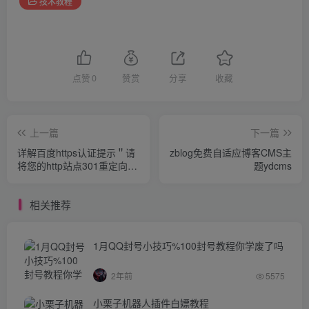
技术教程
点赞
0
赞赏
分享
收藏
上一篇
下一篇
详解百度https认证提示＂请
zblog免费自适应博客CMS主
将您的http站点301重定向到
题ydcms
https站点＂的解决办法
相关推荐
1月QQ封号小技巧%100封号教程你学废了吗
2年前
5575
小栗子机器人插件白嫖教程