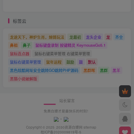
标签云
龙途天下，神炉生肖，熔铸玩法
龙最初
龙头企业
龙
齐全
鼻祖
鼻子
鼠标键盘录制 按键精灵 KeymouseGo5.1
鼠标连点器
鼠标右键菜单管理 右键菜单管理
鼠标右键菜单管理
鼠年运程
鼓励
鼓
默认
黑色炫酷网址安全跳转GO跳转PHP源码
黑群晖
黑群
黑羊
黑猫小说破解版
站长留言
免费白嫖才是最快乐的时刻！
Copyright © 2025· 2030
资源白嫖网
sitemap
桂ICP备2020009819号-5