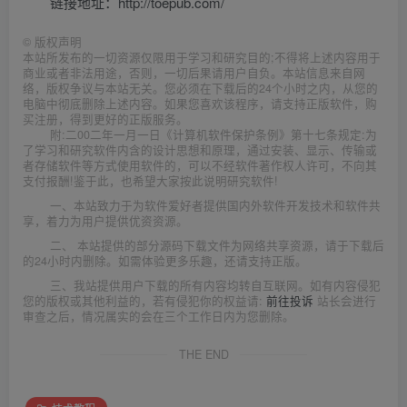
链接地址：http://toepub.com/
©
版权声明
本站所发布的一切资源仅限用于学习和研究目的;不得将上述内容用于
商业或者非法用途，否则，一切后果请用户自负。本站信息来自网
络，版权争议与本站无关。您必须在下载后的24个小时之内，从您的
电脑中彻底删除上述内容。如果您喜欢该程序，请支持正版软件，购
买注册，得到更好的正版服务。
附:二00二年一月一日《计算机软件保护条例》第十七条规定:为
了学习和研究软件内含的设计思想和原理，通过安装、显示、传输或
者存储软件等方式使用软件的，可以不经软件著作权人许可，不向其
支付报酬!鉴于此，也希望大家按此说明研究软件!
一、本站致力于为软件爱好者提供国内外软件开发技术和软件共
享，着力为用户提供优资资源。
二、 本站提供的部分源码下载文件为网络共享资源，请于下载后
的24小时内删除。如需体验更多乐趣，还请支持正版。
三、我站提供用户下载的所有内容均转自互联网。如有内容侵犯
您的版权或其他利益的，若有侵犯你的权益请:
前往投诉
站长会进行
审查之后，情况属实的会在三个工作日内为您删除。
THE END