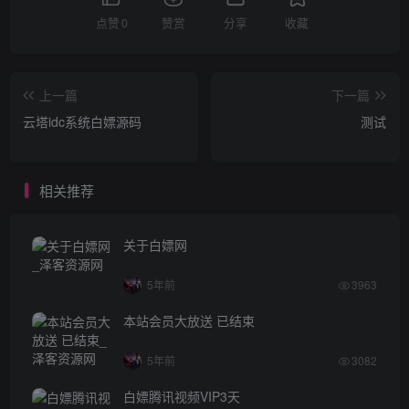
点赞
0
赞赏
分享
收藏
上一篇
下一篇
云塔idc系统白嫖源码
测试
相关推荐
关于白嫖网
5年前
3963
本站会员大放送 已结束
5年前
3082
白嫖腾讯视频VIP3天