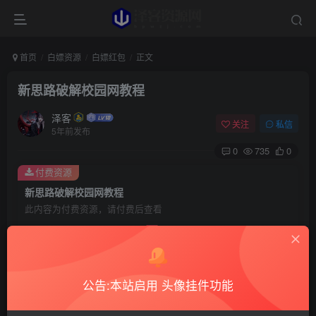
首页
白嫖资源
白嫖红包
正文
新思路破解校园网教程
泽客
关注
私信
5年前发布
0
735
0
付费资源
新思路破解校园网教程
此内容为付费资源，请付费后查看
5
99
￥
￥
1.5
免费
赞助用户
￥
超级赞助
公告:本站启用 头像挂件功能
登录购买