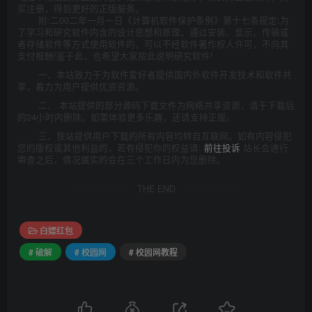
买注册，得到更好的正版服务。
附:二00二年一月一日《计算机软件保护条例》第十七条规定:为
了学习和研究软件内含的设计思想和原理，通过安装、显示、传输或
者存储软件等方式使用软件的，可以不经软件著作权人许可，不向其
支付报酬!鉴于此，也希望大家按此说明研究软件!
一、本站致力于为软件爱好者提供国内外软件开发技术和软件共
享，着力为用户提供优资资源。
二、 本站提供的部分源码下载文件为网络共享资源，请于下载后
的24小时内删除。如需体验更多乐趣，还请支持正版。
三、我站提供用户下载的所有内容均转自互联网。如有内容侵犯
您的版权或其他利益的，若有侵犯你的权益请:
前往投诉
站长会进行
审查之后，情况属实的会在三个工作日内为您删除。
THE END
白嫖红包
# 破解
# 校园网
# 校园网教程