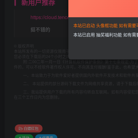
新用户推荐
https://cloud.tencent.com/act/domainsales?from
本站已启动 头像框功能 如有需
挺不错的
本站已启用 抽奖福利功能 如有
©
版权声明
本站所发布的一切资源仅限用于学习和研究目的;不得将上述内容用于
您必须在下载后的24个小时之内，从您的电脑中彻底删除上述内容。
附:二00二年一月一日《计算机软件保护条例》第十七条规定:
件的，可以不经软件著作权人许可，不向其支付报酬!鉴于此，也希望大
一、本站致力于为软件爱好者提供国内外软件开发技术和软件共
二、 本站提供的部分源码下载文件为网络共享资源，请于下载后
三、我站提供用户下载的所有内容均转自互联网。如有内容侵犯
在三个工作日内为您删除。
白嫖红包
# 活动
# 优惠券