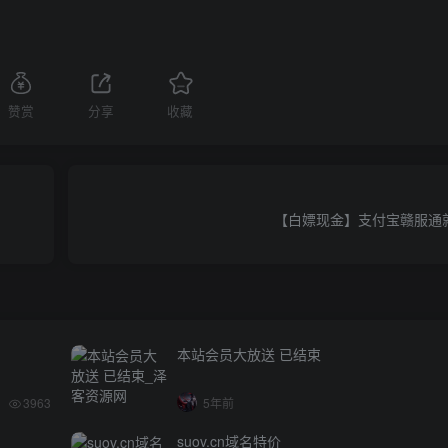
赞赏
分享
收藏
【白嫖现金】支付宝赣服通
本站会员大放送 已结束
3963
5年前
suov.cn域名特价