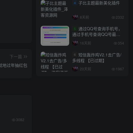
子比主题最新美化插件
4
8天前
2332
通过QQ号查询手机号，
5
通过手机号查询QQ号最新
网站源码
16天前
354
短信轰炸鸡V2.1去广告/
6
下一篇
多线程 【已过期】
就地过年抽红包
20天前
1967
3082