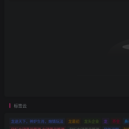
标签云
龙途天下，神炉生肖，熔铸玩法
龙最初
龙头企业
龙
齐全
鼻