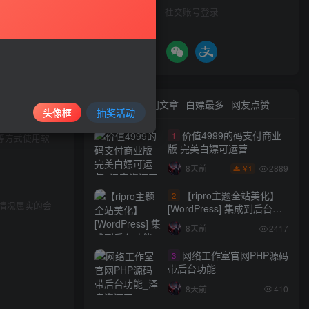
社交账号登录
最新文章
热门文章
白嫖最多
网友点赞
头像框
抽奖活动
与本站无关。
价值4999的码支付商业
1
等方式使用软
版 完美白嫖可运营
2889
8天前
1
￥
【ripro主题全站美化】
2
情况属实的会
[WordPress] 集成到后台功
能的全站美化包
8天前
2417
WordPress…
网络工作室官网PHP源码
3
带后台功能
8天前
410