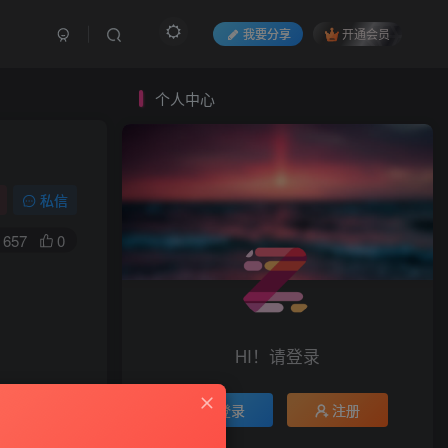
我要分享
开通会员
个人中心
私信
657
0
HI！请登录
登录
注册