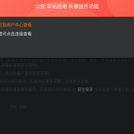
公告:本站启用 头像挂件功能
=11675
要可到用户中心查看
需要可点击连接查看
商业或者非法用途，否则，一切后果请用户自负。本站信息来自网络，版权争议
如果您喜欢该程序，请支持正版软件，购买注册，得到更好的正版服务。
为了学习和研究软件内含的设计思想和原理，通过安装、显示、传输或者存储软件
家按此说明研究软件!
享，着力为用户提供优资资源。
的24小时内删除。如需体验更多乐趣，还请支持正版。
您的版权或其他利益的，若有侵犯你的权益请:
前往投诉
站长会进行审查之后，
THE END