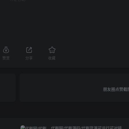
赞赏
分享
收藏
朋友圈点赞截
代刷网/代刷源码/代刷货源可运行可对接