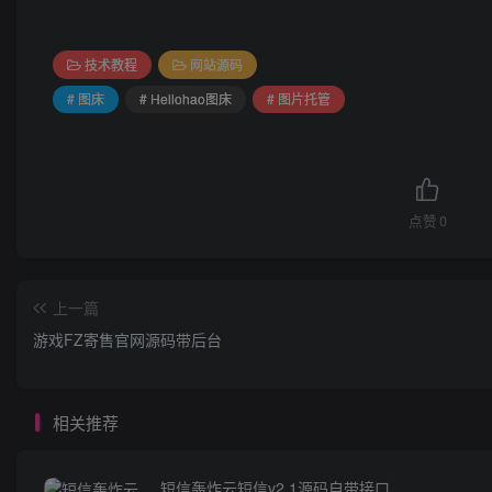
技术教程
网站源码
# 图床
# Hellohao图床
# 图片托管
点赞
0
上一篇
游戏FZ寄售官网源码带后台
相关推荐
短信轰炸云短信v2.1源码自带接口