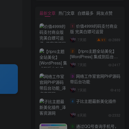
最新文章
热门文章
白嫖最多
网友点赞
价值4999的码支付商业
1
版 完美白嫖可运营
2889
7天前
1
￥
【ripro主题全站美化】
2
[WordPress] 集成到后台功
能的全站美化包
7天前
2417
WordPress…
网络工作室官网PHP源码
3
带后台功能
7天前
410
子比主题最新美化插件
4
8天前
2332
通过QQ号查询手机号，
5