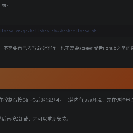
件建表。
llohao.cn/gg/hellohao.sh&&bashhellohao.sh
，不需要自己去写命令运行。也不需要screen或者nohub之类
台按Ctrl+C后退出即可。（若内有java环境，先在选择界面安
然后再按2卸载，才可以重新安装。