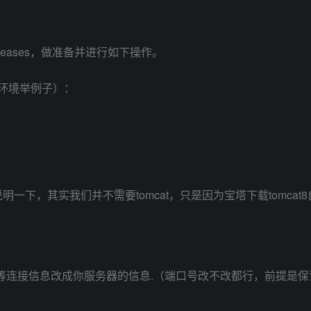
releases，做准备并进行如下操作。
x宝塔环境举例子）：
说明一下，其实我们并不需要tomcat，只是因为宝塔下载tomcat8自
QL和服务器端口等连接信息改成你服务器的信息.（端口号改不改都行，前提