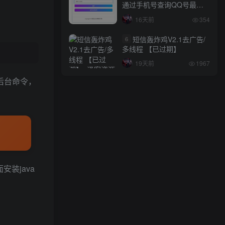
通过手机号查询QQ号最新
网站源码
16天前
354
短信轰炸鸡V2.1去广告/
6
多线程 【已过期】
19天前
1967
的后台命令，
装java