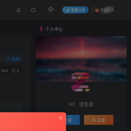
我要分享
开通会员
个人中心
私信
544
0
HI！请登录
登录
注册