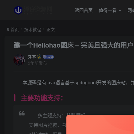
返回首页
值得一看
网
首页
技术教程
正文
建一个Hellohao图床 – 完美且强大的
泽客
5年前发布
本源码是有java语言基于springboot开发的图
主要功能支持：
多主题支持：炫酷壁纸
支持图片拖拽、截图软件直接(Ctrl+V)和图片UR