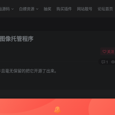
站源码
白嫖资源
抽奖
购买插件
网站靓号
论坛首页
用户图像托管程序
关注
1
床站，并且毫无保留的把它开源了出来。
L地址上传。