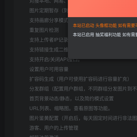
对接本地、网易、阿里、又拍、七牛、腾讯、FT
图片定期暂存（到期自动删除）
支持画廊分享模式(用户可把自己当前上传的图片
本站已启动 头像框功能 如有需
重复图片检测
本站已启用 抽奖福利功能 如有
支持上传者IP记录，并可配置IP黑名单操作
支持链接生成二维码。
支持开启/关闭API接口。
设置用户可用容量
扩容码生成（用户可使用扩容码进行容量扩充）
分发群组（配置用户群组，不同群组分发图片到
首页背景动态/静态，以及简约模式设置
URL列表、缩略图。查看原图等功能。
图片鉴黄配置（开启后，每天固定时间进行非法
游客、用户的上传管理