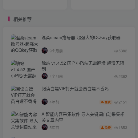
相关推荐
温柔steam撸号器-超强大的QQkey获取器
9个月前
5382
触站 v1.4.52 国产小P站/无需翻墙 超清无限
制
4个月前
2362
阅读白嫖VIP打开就会员白嫖不香吗
2151
4年前
免费
AI智能内容采集软件 导入关键词自动采集相
关文章内容
1853
5年前
免费