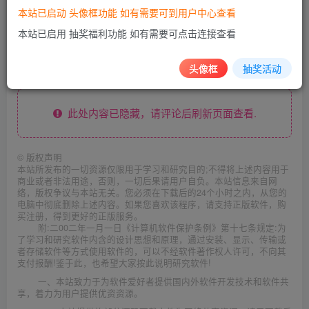
本站已启动 头像框功能 如有需要可到用户中心查看
本站已启用 抽奖福利功能 如有需要可点击连接查看
下载地址：https://whpx8.lanzoul.com/iSGKs0m7vipe
头像框
抽奖活动
此处内容已隐藏，请评论后刷新页面查看.
©
版权声明
本站所发布的一切资源仅限用于学习和研究目的;不得将上述内容用于
商业或者非法用途，否则，一切后果请用户自负。本站信息来自网
络，版权争议与本站无关。您必须在下载后的24个小时之内，从您的
电脑中彻底删除上述内容。如果您喜欢该程序，请支持正版软件，购
买注册，得到更好的正版服务。
附:二00二年一月一日《计算机软件保护条例》第十七条规定:为
了学习和研究软件内含的设计思想和原理，通过安装、显示、传输或
者存储软件等方式使用软件的，可以不经软件著作权人许可，不向其
支付报酬!鉴于此，也希望大家按此说明研究软件!
一、本站致力于为软件爱好者提供国内外软件开发技术和软件共
享，着力为用户提供优资资源。