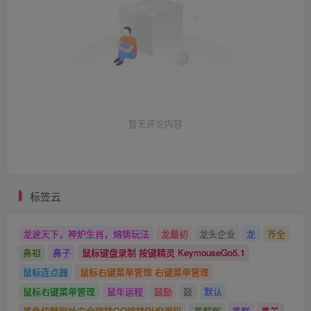
暂无评论内容
标签云
龙途天下，神炉生肖，熔铸玩法
龙最初
龙头企业
龙
齐全
鼻祖
鼻子
鼠标键盘录制 按键精灵 KeymouseGo5.1
鼠标连点器
鼠标右键菜单管理 右键菜单管理
鼠标右键菜单管理
鼠年运程
鼓励
鼓
默认
黑色炫酷网址安全跳转GO跳转PHP源码
黑群晖
黑群
黑羊