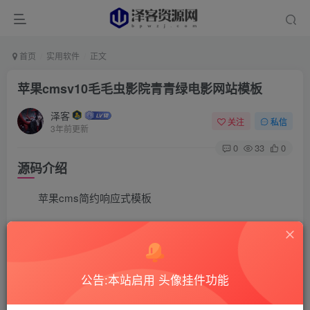
首页
实用软件
正文
苹果cmsv10毛毛虫影院青青绿电影网站模板
泽客
关注
私信
3年前更新
0
33
0
源码介绍
苹果cms简约响应式模板
公告:本站启用 头像挂件功能