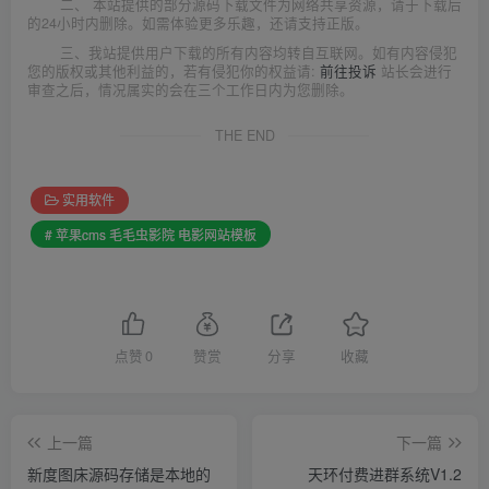
二、 本站提供的部分源码下载文件为网络共享资源，请于下载后
的24小时内删除。如需体验更多乐趣，还请支持正版。
三、我站提供用户下载的所有内容均转自互联网。如有内容侵犯
您的版权或其他利益的，若有侵犯你的权益请:
前往投诉
站长会进行
审查之后，情况属实的会在三个工作日内为您删除。
THE END
实用软件
# 苹果cms 毛毛虫影院 电影网站模板
点赞
0
赞赏
分享
收藏
上一篇
下一篇
新度图床源码存储是本地的
天环付费进群系统V1.2