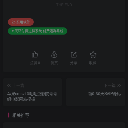
THE END
实用软件
# 天环付费进群系统 付费进群系统
点赞
0
赞赏
分享
收藏
上一篇
下一篇
苹果cmsv10毛毛虫影院青青
领0-60天SVIP源码
绿电影网站模板
相关推荐