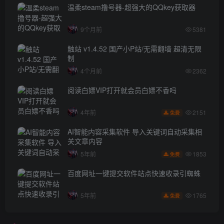
温柔steam撸号器-超强大的QQkey获取器
9个月前
5381
触站 v1.4.52 国产小P站/无需翻墙 超清无限
制
4个月前
2362
阅读白嫖VIP打开就会员白嫖不香吗
2151
4年前
免费
AI智能内容采集软件 导入关键词自动采集相
关文章内容
1853
5年前
免费
百度网址一键提交软件站点快速收录引蜘蛛
1765
5年前
免费