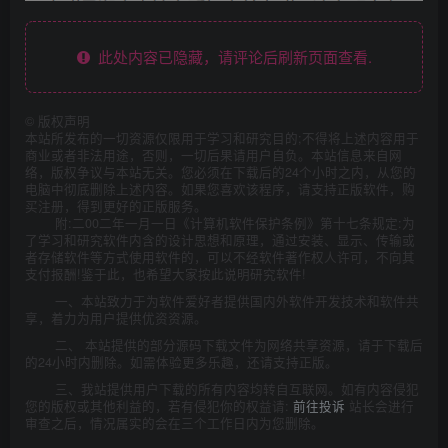
此处内容已隐藏，请评论后刷新页面查看.
©
版权声明
本站所发布的一切资源仅限用于学习和研究目的;不得将上述内容用于
商业或者非法用途，否则，一切后果请用户自负。本站信息来自网
络，版权争议与本站无关。您必须在下载后的24个小时之内，从您的
电脑中彻底删除上述内容。如果您喜欢该程序，请支持正版软件，购
买注册，得到更好的正版服务。
附:二00二年一月一日《计算机软件保护条例》第十七条规定:为
了学习和研究软件内含的设计思想和原理，通过安装、显示、传输或
者存储软件等方式使用软件的，可以不经软件著作权人许可，不向其
支付报酬!鉴于此，也希望大家按此说明研究软件!
一、本站致力于为软件爱好者提供国内外软件开发技术和软件共
享，着力为用户提供优资资源。
二、 本站提供的部分源码下载文件为网络共享资源，请于下载后
的24小时内删除。如需体验更多乐趣，还请支持正版。
三、我站提供用户下载的所有内容均转自互联网。如有内容侵犯
您的版权或其他利益的，若有侵犯你的权益请:
前往投诉
站长会进行
审查之后，情况属实的会在三个工作日内为您删除。