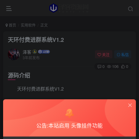
首页
实用软件
正文
天环付费进群系统V1.2
泽客
关注
私信
3年前发布
0
106
0
源码介绍
天环付费进群系统V1.2
下载地址：https://wwki.lanzouy.com/i5OWA0m9famj
最好用的社群系统
公告:本站启用 头像挂件功能
新增炫酷大数据面板