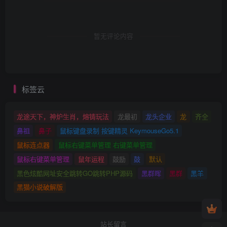
暂无评论内容
标签云
龙途天下，神炉生肖，熔铸玩法
龙最初
龙头企业
龙
齐全
鼻祖
鼻子
鼠标键盘录制 按键精灵 KeymouseGo5.1
鼠标连点器
鼠标右键菜单管理 右键菜单管理
鼠标右键菜单管理
鼠年运程
鼓励
鼓
默认
黑色炫酷网址安全跳转GO跳转PHP源码
黑群晖
黑群
黑羊
黑猫小说破解版
站长留言