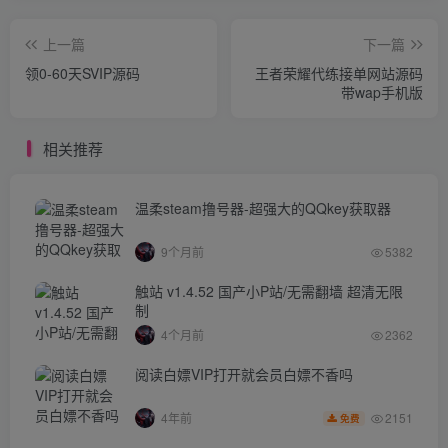
上一篇
下一篇
领0-60天SVIP源码
王者荣耀代练接单网站源码
带wap手机版
相关推荐
温柔steam撸号器-超强大的QQkey获取器
9个月前
5382
触站 v1.4.52 国产小P站/无需翻墙 超清无限
制
4个月前
2362
阅读白嫖VIP打开就会员白嫖不香吗
2151
4年前
免费