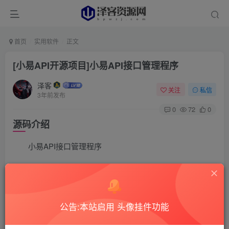
首页
实用软件
正文
[小易API开源项目]小易API接口管理程序
泽客
关注
私信
3年前发布
0
72
0
源码介绍
小易API接口管理程序
使用说明 00后学生,业余编写而成 参考(授权程序或各类程序
编写集成) 本系统不支持在线更新请下载全新安装包 附带两
套模板 (可自行根据已有模板开发模板) 附带三套本地接口
公告:本站启用 头像挂件功能
(二维码生成,随机一言,每日早报) API架构