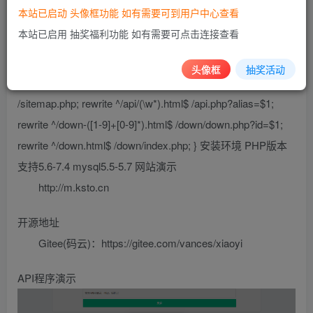
基于PHP原生，EasyWeb框架
本站已启动 头像框功能 如有需要可到用户中心查看
本站已启用 抽奖福利功能 如有需要可点击连接查看
安装教程 上传安装包解压配置 访问域名直接安装 nginx伪静
态 (其他环境伪静态 宝塔工具自行转换) 伪静态设置 location
头像框
抽奖活动
/ { rewrite ^/index.html$ /index.php; rewrite ^/sitemap.xml$
/sitemap.php; rewrite ^/api/(\w*).html$ /api.php?alias=$1;
rewrite ^/down-([1-9]+[0-9]*).html$ /down/down.php?id=$1;
rewrite ^/down.html$ /down/index.php; } 安装环境 PHP版本
支持5.6-7.4 mysql5.5-5.7 网站演示
http://m.ksto.cn
开源地址
Gitee(码云)：https://gitee.com/vances/xiaoyi
API程序演示