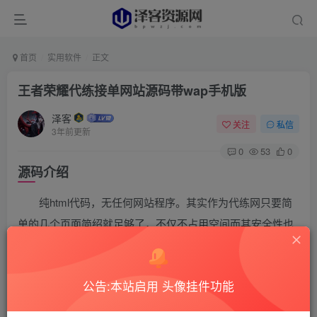
首页
实用软件
正文
王者荣耀代练接单网站源码带wap手机版
泽客
关注
私信
3年前更新
0
53
0
源码介绍
纯html代码，无任何网站程序。其实作为代练网只要简
单的几个页面简绍就足够了，不仅不占用空间而其安全性也
是100%。数据库都不需要，只要一个几mb的虚拟主机就够
了。
公告:本站启用 头像挂件功能