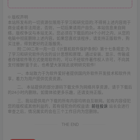
©
版权声明
本站所发布的一切资源仅限用于学习和研究目的;不得将上述内容用于
商业或者非法用途，否则，一切后果请用户自负。本站信息来自网
络，版权争议与本站无关。您必须在下载后的24个小时之内，从您的
电脑中彻底删除上述内容。如果您喜欢该程序，请支持正版软件，购
买注册，得到更好的正版服务。
附:二00二年一月一日《计算机软件保护条例》第十七条规定:为
了学习和研究软件内含的设计思想和原理，通过安装、显示、传输或
者存储软件等方式使用软件的，可以不经软件著作权人许可，不向其
支付报酬!鉴于此，也希望大家按此说明研究软件!
一、本站致力于为软件爱好者提供国内外软件开发技术和软件共
享，着力为用户提供优资资源。
二、 本站提供的部分源码下载文件为网络共享资源，请于下载后
的24小时内删除。如需体验更多乐趣，还请支持正版。
三、我站提供用户下载的所有内容均转自互联网。如有内容侵犯
您的版权或其他利益的，若有侵犯你的权益请:
前往投诉
站长会进行
审查之后，情况属实的会在三个工作日内为您删除。
THE END