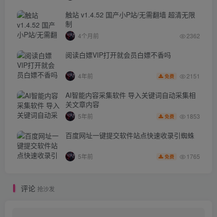
触站 v1.4.52 国产小P站/无需翻墙 超清无限
制
4个月前
2362
阅读白嫖VIP打开就会员白嫖不香吗
2151
4年前
免费
AI智能内容采集软件 导入关键词自动采集相
关文章内容
1853
5年前
免费
百度网址一键提交软件站点快速收录引蜘蛛
1765
5年前
免费
评论
抢沙发