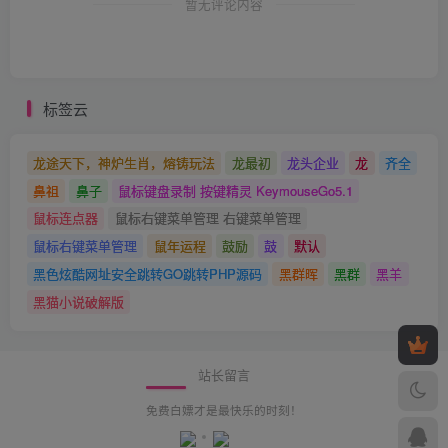
暂无评论内容
标签云
龙途天下，神炉生肖，熔铸玩法
龙最初
龙头企业
龙
齐全
鼻祖
鼻子
鼠标键盘录制 按键精灵 KeymouseGo5.1
鼠标连点器
鼠标右键菜单管理 右键菜单管理
鼠标右键菜单管理
鼠年运程
鼓励
鼓
默认
黑色炫酷网址安全跳转GO跳转PHP源码
黑群晖
黑群
黑羊
黑猫小说破解版
站长留言
免费白嫖才是最快乐的时刻！