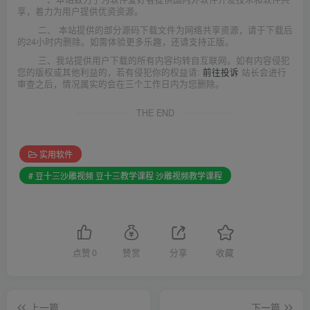
享，着力为用户提供优资资源。
二、 本站提供的部分源码下载文件为网络共享资源，请于下载后
的24小时内删除。如需体验更多乐趣，还请支持正版。
三、我站提供用户下载的所有内容均转自互联网。如有内容侵犯
您的版权或其他利益的，若有侵犯你的权益请:
前往投诉
站长会进行
审查之后，情况属实的会在三个工作日内为您删除。
THE END
实用软件
# 豆十三沙雕视频 豆十三教学课程 沙雕视频教学课程
点赞
0
赞赏
分享
收藏
上一篇
下一篇