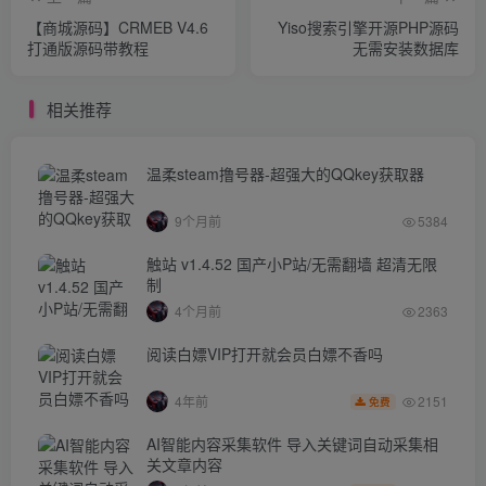
【商城源码】CRMEB V4.6
Yiso搜索引擎开源PHP源码
打通版源码带教程
无需安装数据库
相关推荐
温柔steam撸号器-超强大的QQkey获取器
9个月前
5384
触站 v1.4.52 国产小P站/无需翻墙 超清无限
制
4个月前
2363
阅读白嫖VIP打开就会员白嫖不香吗
2151
4年前
免费
AI智能内容采集软件 导入关键词自动采集相
关文章内容