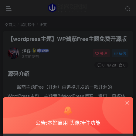
首页
实用软件
正文
【wordpress主题】WP酱茄Free主题免费开源版
泽客
关注
私信
3年前发布
0
28
0
源码介绍
酱茄主题Free（开源）由追格开发的一款开源的
WordPress主题，主题专为WordPress博客、资讯、自媒体
网站而设计，遵循GPL V2.0开源协议发布。
公告:本站启用 头像挂件功能