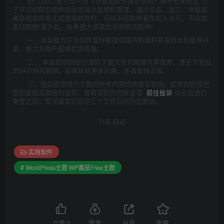
附:二00二年一月一日《计算机软件保护条例》第十七条规定:为
了学习和研究软件内含的设计思想和原理，通过安装、显示、传输或
者存储软件等方式使用软件的，可以不经软件著作权人许可，不向其
支付报酬!鉴于此，也希望大家按此说明研究软件!
一、本站致力于为软件爱好者提供国内外软件开发技术和软件共
享，着力为用户提供优资资源。
二、 本站提供的部分源码下载文件为网络共享资源，请于下载后
的24小时内删除。如需体验更多乐趣，还请支持正版。
三、我站提供用户下载的所有内容均转自互联网。如有内容侵犯
您的版权或其他利益的，若有侵犯你的权益请:
前往投诉
站长会进行
审查之后，情况属实的会在三个工作日内为您删除。
THE END
实用软件
# WordPress主题 WP酱茄Free主题
点赞
0
赞赏
分享
收藏