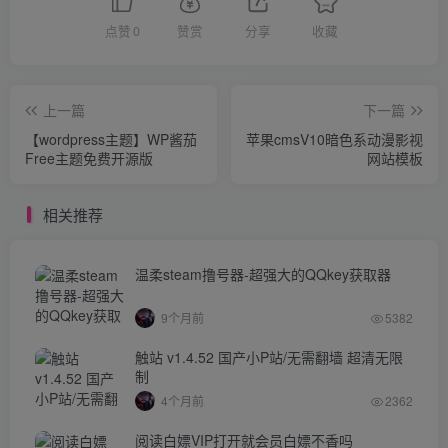
点赞
0
赞赏
分享
收藏
上一篇
下一篇
【wordpress主题】WP酱茄
苹果cmsV10暗色系动漫影视
Free主题免费开源版
网站模板
相关推荐
温柔steam撸号器-超强大的QQkey获取器
9个月前
5382
触站 v1.4.52 国产小P站/无需翻墙 超清无限
制
4个月前
2362
阅读白嫖VIP打开就会员白嫖不香吗