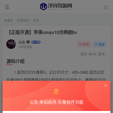
首页
实用软件
正文
【正版开源】苹果cmsv10仿韩剧tv
泽客
关注
私信
3年前更新
0
11
0
源码介绍
1.首页幻灯片推荐5，幻灯片尺寸：420×2482.首页幻灯
片旁边8个视频推荐1均可3.频道页幻灯片如上，推荐5幻灯片
旁边4个视频推荐14.首页小编推荐后台推荐95.后台播放器设
置播放器高度为580px，保存后需更新后台缓存跟浏览器缓
公告:本站启用 头像挂件功能
存。