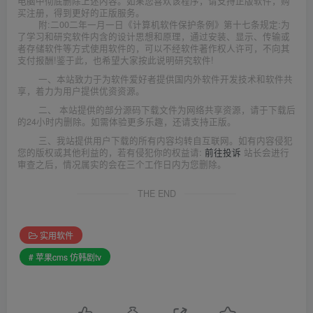
电脑中彻底删除上述内容。如果您喜欢该程序，请支持正版软件，购
买注册，得到更好的正版服务。
附:二00二年一月一日《计算机软件保护条例》第十七条规定:为
了学习和研究软件内含的设计思想和原理，通过安装、显示、传输或
者存储软件等方式使用软件的，可以不经软件著作权人许可，不向其
支付报酬!鉴于此，也希望大家按此说明研究软件!
一、本站致力于为软件爱好者提供国内外软件开发技术和软件共
享，着力为用户提供优资资源。
二、 本站提供的部分源码下载文件为网络共享资源，请于下载后
的24小时内删除。如需体验更多乐趣，还请支持正版。
三、我站提供用户下载的所有内容均转自互联网。如有内容侵犯
您的版权或其他利益的，若有侵犯你的权益请:
前往投诉
站长会进行
审查之后，情况属实的会在三个工作日内为您删除。
THE END
实用软件
# 苹果cms 仿韩剧tv