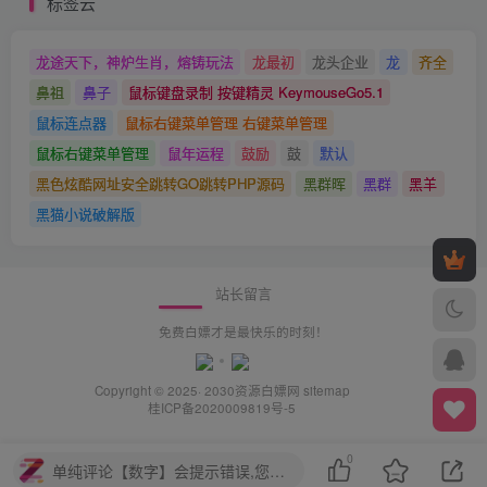
标签云
龙途天下，神炉生肖，熔铸玩法
龙最初
龙头企业
龙
齐全
鼻祖
鼻子
鼠标键盘录制 按键精灵 KeymouseGo5.1
鼠标连点器
鼠标右键菜单管理 右键菜单管理
鼠标右键菜单管理
鼠年运程
鼓励
鼓
默认
黑色炫酷网址安全跳转GO跳转PHP源码
黑群晖
黑群
黑羊
黑猫小说破解版
站长留言
免费白嫖才是最快乐的时刻！
Copyright © 2025· 2030
资源白嫖网
sitemap
桂ICP备2020009819号-5
0
单纯评论【数字】会提示错误,您需要评论【中文+数字】或【中文】