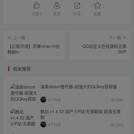
点赞
0
赞赏
分享
收藏
上一篇
下一篇
【正版开源】苹果cmsv10仿
QQ自定义在线源码无需
韩剧tv
SVIP
相关推荐
温柔steam撸号器-超强大的QQkey获取器
9个月前
5383
触站 v1.4.52 国产小P站/无需翻墙 超清无限
制
4个月前
2362