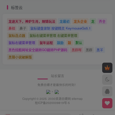
标签云
龙途天下，神炉生肖，熔铸玩法
龙最初
龙头企业
龙
齐全
鼻祖
鼻子
鼠标键盘录制 按键精灵 KeymouseGo5.1
鼠标连点器
鼠标右键菜单管理 右键菜单管理
鼠标右键菜单管理
鼠年运程
鼓励
鼓
默认
黑色炫酷网址安全跳转GO跳转PHP源码
黑群晖
黑群
黑羊
黑猫小说破解版
站长留言
免费白嫖才是最快乐的时刻！
Copyright © 2025· 2030
资源白嫖网
sitemap
桂ICP备2020009819号-5
0