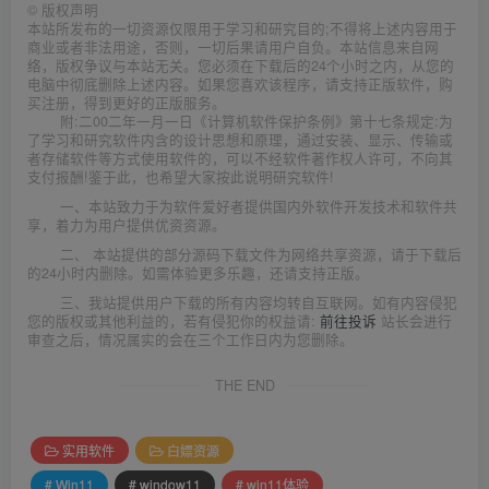
©
版权声明
本站所发布的一切资源仅限用于学习和研究目的;不得将上述内容用于
商业或者非法用途，否则，一切后果请用户自负。本站信息来自网
络，版权争议与本站无关。您必须在下载后的24个小时之内，从您的
电脑中彻底删除上述内容。如果您喜欢该程序，请支持正版软件，购
买注册，得到更好的正版服务。
附:二00二年一月一日《计算机软件保护条例》第十七条规定:为
了学习和研究软件内含的设计思想和原理，通过安装、显示、传输或
者存储软件等方式使用软件的，可以不经软件著作权人许可，不向其
支付报酬!鉴于此，也希望大家按此说明研究软件!
一、本站致力于为软件爱好者提供国内外软件开发技术和软件共
享，着力为用户提供优资资源。
二、 本站提供的部分源码下载文件为网络共享资源，请于下载后
的24小时内删除。如需体验更多乐趣，还请支持正版。
三、我站提供用户下载的所有内容均转自互联网。如有内容侵犯
您的版权或其他利益的，若有侵犯你的权益请:
前往投诉
站长会进行
审查之后，情况属实的会在三个工作日内为您删除。
THE END
实用软件
白嫖资源
# Win11
# window11
# win11体验