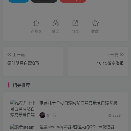
点赞
0
赞赏
分享
收藏
上一篇
下一篇
秦时明月白嫖Q币
10.15微商海报
相关推荐
推荐几十个可白嫖网站白嫖党最爱白嫖专属
5年前
8328
温柔steam撸号器-超强大的QQkey获取器