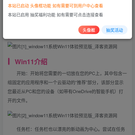
Windows11第一个测试版（Insider Preview），的版本号为
本站已启动 头像框功能 如有需要可到用户中心查看
22000.51。此版本为第一个测试版，喜欢尝鲜体验的可以下
本站已启用 抽奖福利功能 如有需要可点击连接查看
载，在虚拟机按照体验。Win11的正式版还要等几个月才能
头像框
抽奖活动
正式发布。
Win11介绍
开始：开始将您需要的一切放在您的PC上，其中包含一
组固定的应用程序和一个云驱动的“推荐”部分，该部分显示
您最近从PC和您的设备（如带有OneDrive的智能手机）打
开的文件。
任务栏：任务栏也以漂亮的新动画为中心。尝试在任务