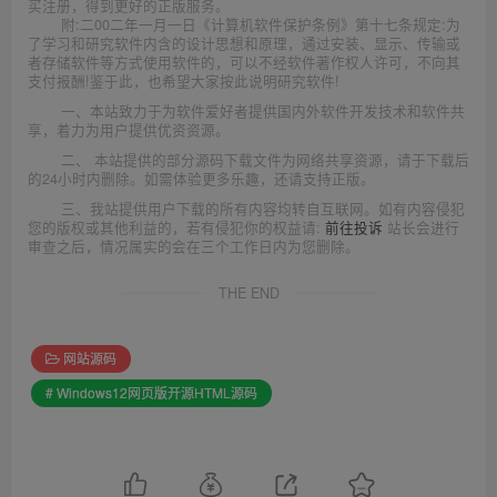
买注册，得到更好的正版服务。
附:二00二年一月一日《计算机软件保护条例》第十七条规定:为
了学习和研究软件内含的设计思想和原理，通过安装、显示、传输或
者存储软件等方式使用软件的，可以不经软件著作权人许可，不向其
支付报酬!鉴于此，也希望大家按此说明研究软件!
一、本站致力于为软件爱好者提供国内外软件开发技术和软件共
享，着力为用户提供优资资源。
二、 本站提供的部分源码下载文件为网络共享资源，请于下载后
的24小时内删除。如需体验更多乐趣，还请支持正版。
三、我站提供用户下载的所有内容均转自互联网。如有内容侵犯
您的版权或其他利益的，若有侵犯你的权益请:
前往投诉
站长会进行
审查之后，情况属实的会在三个工作日内为您删除。
THE END
网站源码
# Windows12网页版开源HTML源码