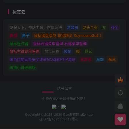
标签云
龙途天下，神炉生肖，熔铸玩法
龙最初
龙头企业
龙
齐全
鼻祖
鼻子
鼠标键盘录制 按键精灵 KeymouseGo5.1
鼠标连点器
鼠标右键菜单管理 右键菜单管理
鼠标右键菜单管理
鼠年运程
鼓励
鼓
默认
黑色炫酷网址安全跳转GO跳转PHP源码
黑群晖
黑群
黑羊
黑猫小说破解版
站长留言
免费白嫖才是最快乐的时刻！
Copyright © 2025· 2030
资源白嫖网
sitemap
桂ICP备2020009819号-5