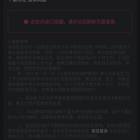
此处内容已隐藏，请评论后刷新页面查看.
©
版权声明
本站所发布的一切资源仅限用于学习和研究目的;不得将上述内容用于
商业或者非法用途，否则，一切后果请用户自负。本站信息来自网
络，版权争议与本站无关。您必须在下载后的24个小时之内，从您的
电脑中彻底删除上述内容。如果您喜欢该程序，请支持正版软件，购
买注册，得到更好的正版服务。
附:二00二年一月一日《计算机软件保护条例》第十七条规定:为
了学习和研究软件内含的设计思想和原理，通过安装、显示、传输或
者存储软件等方式使用软件的，可以不经软件著作权人许可，不向其
支付报酬!鉴于此，也希望大家按此说明研究软件!
一、本站致力于为软件爱好者提供国内外软件开发技术和软件共
享，着力为用户提供优资资源。
二、 本站提供的部分源码下载文件为网络共享资源，请于下载后
的24小时内删除。如需体验更多乐趣，还请支持正版。
三、我站提供用户下载的所有内容均转自互联网。如有内容侵犯
您的版权或其他利益的，若有侵犯你的权益请:
前往投诉
站长会进行
审查之后，情况属实的会在三个工作日内为您删除。