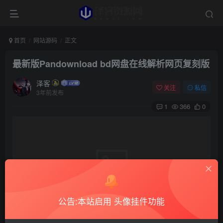
首页
网站源码
正文
最新版Pandownload bd网盘在线解析网页复刻版
泽客
关注
私信
3年前发布
1
366
0
公告:本站启用 头像挂件功能