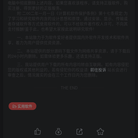
电脑中彻底删除上述内容。如果您喜欢该程序，请支持正版软件，购
买注册，得到更好的正版服务。
附:二00二年一月一日《计算机软件保护条例》第十七条规定:为
了学习和研究软件内含的设计思想和原理，通过安装、显示、传输或
者存储软件等方式使用软件的，可以不经软件著作权人许可，不向其
支付报酬!鉴于此，也希望大家按此说明研究软件!
一、本站致力于为软件爱好者提供国内外软件开发技术和软件共
享，着力为用户提供优资资源。
二、 本站提供的部分源码下载文件为网络共享资源，请于下载后
的24小时内删除。如需体验更多乐趣，还请支持正版。
三、我站提供用户下载的所有内容均转自互联网。如有内容侵犯
您的版权或其他利益的，若有侵犯你的权益请:
前往投诉
站长会进行
审查之后，情况属实的会在三个工作日内为您删除。
THE END
实用软件