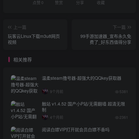
点赞
0
赞赏
分享
收藏
上一篇
下一篇
玩客云Linux下载m3u8网页
99手游加速器_宣布永久免
视频
费了_好东西值得分享
相关推荐
温柔steam撸号器-超强大的QQkey获取器
9个月前
5381
触站 v1.4.52 国产小P站/无需翻墙 超清无限
制
4个月前
2361
阅读白嫖VIP打开就会员白嫖不香吗