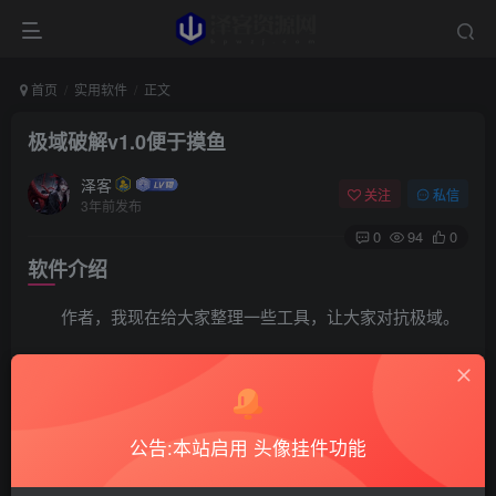
首页
实用软件
正文
极域破解v1.0便于摸鱼
泽客
关注
私信
3年前发布
0
94
0
软件介绍
作者，我现在给大家整理一些工具，让大家对抗极域。
公告:本站启用 头像挂件功能