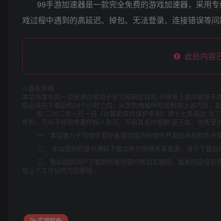
99手游加速器是一款完全免费的游戏加速器，采用
戏过程中遇到的高延迟、掉包、无法登录、连接错误等问
此处内容已
©
版权声明
本站所发布的一切资源仅限用于学习和研究目的;不得将上述内容用于
您必须在下载后的24个小时之内，从您的电脑中彻底删除上述内容。
附:二00二年一月一日《计算机软件保护条例》第十七条规定:
件的，可以不经软件著作权人许可，不向其支付报酬!鉴于此，也希望大
一、本站致力于为软件爱好者提供国内外软件开发技术和软件共
二、 本站提供的部分源码下载文件为网络共享资源，请于下载后
三、我站提供用户下载的所有内容均转自互联网。如有内容侵犯
在三个工作日内为您删除。
实用软件