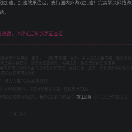
专线加速，加速效果稳定，支持国内外游戏加速！完美解决网络游
题。
隐藏，请评论后刷新页面查看.
商业或者非法用途，否则，一切后果请用户自负。本站信息来自网络，版权争议
如果您喜欢该程序，请支持正版软件，购买注册，得到更好的正版服务。
为了学习和研究软件内含的设计思想和原理，通过安装、显示、传输或者存储软件
家按此说明研究软件!
享，着力为用户提供优资资源。
的24小时内删除。如需体验更多乐趣，还请支持正版。
您的版权或其他利益的，若有侵犯你的权益请:
前往投诉
站长会进行审查之后，
THE END