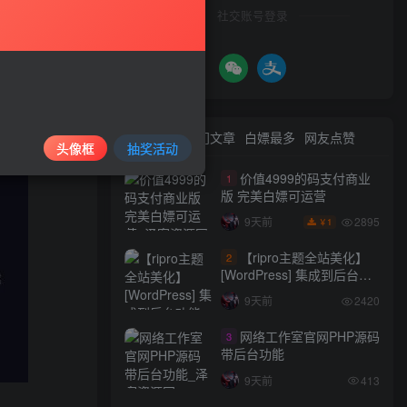
社交账号登录
最新文章
热门文章
白嫖最多
网友点赞
头像框
抽奖活动
价值4999的码支付商业
1
版 完美白嫖可运营
2895
9天前
1
￥
【ripro主题全站美化】
2
[WordPress] 集成到后台功
能的全站美化包
9天前
2420
WordPress…
网络工作室官网PHP源码
3
带后台功能
9天前
413