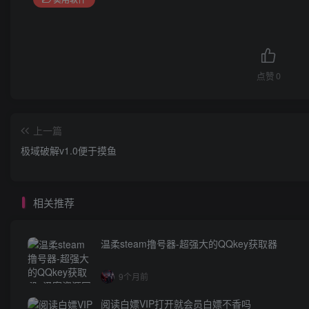
点赞
0
上一篇
极域破解v1.0便于摸鱼
相关推荐
温柔steam撸号器-超强大的QQkey获取器
9个月前
阅读白嫖VIP打开就会员白嫖不香吗