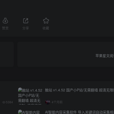
赞赏
分享
收藏
苹果星文阅读
触站 v1.4.52 国产小P站/无需翻墙 超清无
5384
4个月前
AI智能内容采集软件 导入关键词自动采集