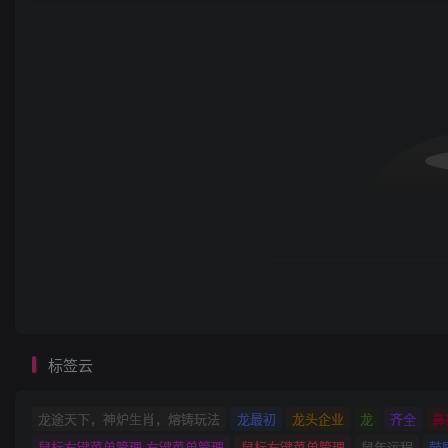
标签云
龙途天下，神炉生肖，熔铸玩法
龙最初
龙头企业
龙
齐全
鼻
鼠标右键菜单管理 右键菜单管理
鼠标右键菜单管理
鼠年运程
鼓