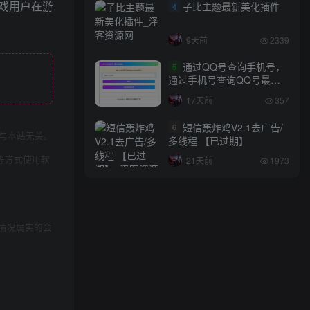
戏用户在游
子比主题最新美化插件
4
9天前
2339
通过QQ号查询手机号，
5
通过手机号查询QQ号最新
网站源码
17天前
357
短信轰炸鸡V2.1去广告/
6
与本站无关。
多线程 【已过期】
等方式使用软
21天前
1973
情况属实的会