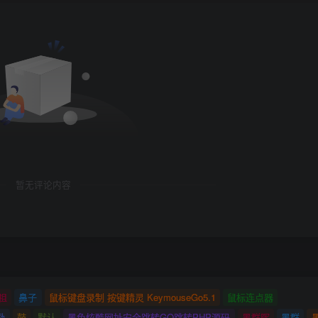
暂无评论内容
祖
鼻子
鼠标键盘录制 按键精灵 KeymouseGo5.1
鼠标连点器
励
鼓
默认
黑色炫酷网址安全跳转GO跳转PHP源码
黑群晖
黑群