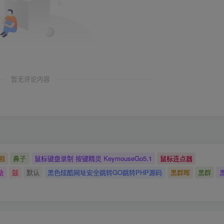
暂无评论内容
祖
鼻子
鼠标键盘录制 按键精灵 KeymouseGo5.1
鼠标连点器
励
鼓
默认
黑色炫酷网址安全跳转GO跳转PHP源码
黑群晖
黑群