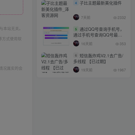
子比主题最新美化插件
4
7天前
2332
与本站无关。
通过QQ号查询手机号，
5
通过手机号查询QQ号最新
等方式使用软
网站源码
16天前
353
短信轰炸鸡V2.1去广告/
6
多线程 【已过期】
情况属实的会
19天前
1967