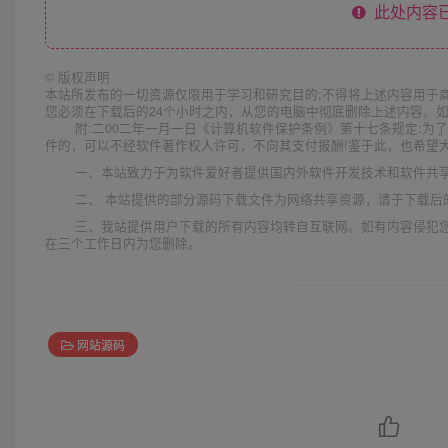
此处内容已
©
版权声明
本站所发布的一切资源仅限用于学习和研究目的;不得将上述内容用于
您必须在下载后的24个小时之内，从您的电脑中彻底删除上述内容。
附:二00二年一月一日《计算机软件保护条例》第十七条规定:
件的，可以不经软件著作权人许可，不向其支付报酬!鉴于此，也希望大
一、本站致力于为软件爱好者提供国内外软件开发技术和软件共
二、 本站提供的部分源码下载文件为网络共享资源，请于下载后
三、我站提供用户下载的所有内容均转自互联网。如有内容侵犯
在三个工作日内为您删除。
网站源码