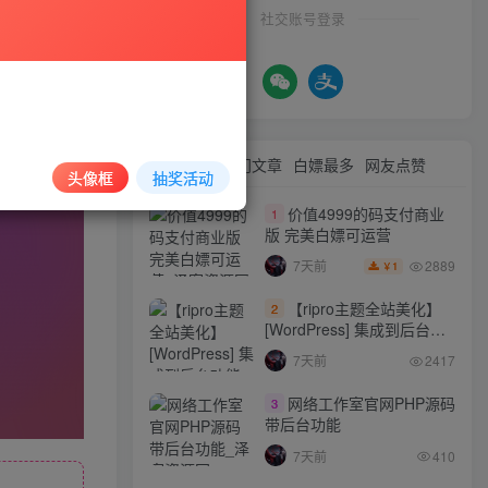
社交账号登录
最新文章
热门文章
白嫖最多
网友点赞
头像框
抽奖活动
价值4999的码支付商业
1
版 完美白嫖可运营
2889
7天前
1
￥
【ripro主题全站美化】
2
[WordPress] 集成到后台功
能的全站美化包
7天前
2417
WordPress…
网络工作室官网PHP源码
3
带后台功能
7天前
410