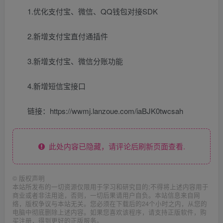
1.优化支付宝、微信、QQ钱包对接SDK
2.新增支付宝直付通插件
3.新增支付宝、微信分账功能
4.新增短信宝接口
链接：https://wwmj.lanzoue.com/iaBJK0twcsah
此处内容已隐藏，请评论后刷新页面查看.
©
版权声明
本站所发布的一切资源仅限用于学习和研究目的;不得将上述内容用于
商业或者非法用途，否则，一切后果请用户自负。本站信息来自网
络，版权争议与本站无关。您必须在下载后的24个小时之内，从您的
电脑中彻底删除上述内容。如果您喜欢该程序，请支持正版软件，购
买注册，得到更好的正版服务。