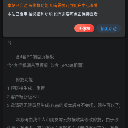
板。
本站已启动 头像框功能 如有需要可到用户中心查看
本站已启用 抽奖福利功能 如有需要可点击连接查看
非常重要的一点是，我们发现此模板使用后，首页首次
加在有点慢，原因是首页美化代码的原因，其他页面基本正
头像框
抽奖活动
常，有能力的可以吧图片等资源文件上传到oss等第三方平
台
含4套PC端首页模板
含4套手机端首页模板（3套与PC端相同）
修复功能
1.短链接生成，重置
2.客户端新版本UI
3.邀请码无限重复生成(以前的版本后台不关闭，现在可以了)
本源码由我个人和朋友零云数据收集修改修复，由于改
的地方有点多，可能有地方有联系方式我没有发现的，有看