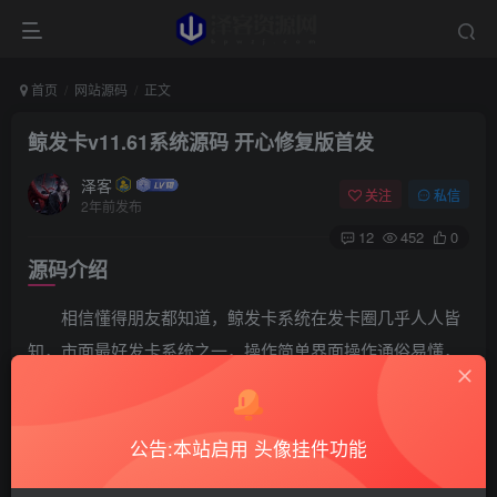
首页
网站源码
正文
鲸发卡v11.61系统源码 开心修复版首发
泽客
关注
私信
2年前发布
12
452
0
源码介绍
相信懂得朋友都知道，鲸发卡系统在发卡圈几乎人人皆
知，市面最好发卡系统之一，操作简单界面操作通俗易懂，
系统主页UI已进行更换，非市面烂大街首页！
我们替换了三套最新版模板，详情请看下面图片，市面
公告:本站启用 头像挂件功能
上所谓的11.61版本就是这，只是改了版本号，新增三套模