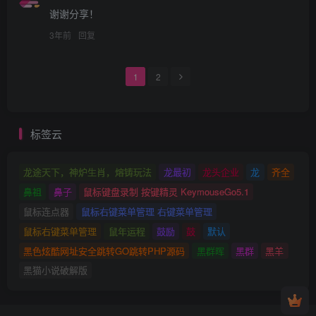
谢谢分享！
3年前
回复
1
2
标签云
龙途天下，神炉生肖，熔铸玩法
龙最初
龙头企业
龙
齐全
鼻祖
鼻子
鼠标键盘录制 按键精灵 KeymouseGo5.1
鼠标连点器
鼠标右键菜单管理 右键菜单管理
鼠标右键菜单管理
鼠年运程
鼓励
鼓
默认
黑色炫酷网址安全跳转GO跳转PHP源码
黑群晖
黑群
黑羊
黑猫小说破解版