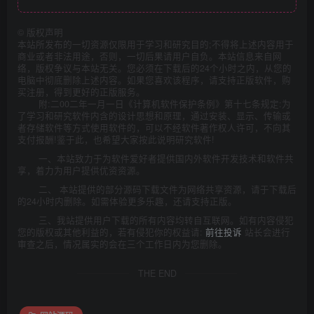
©
版权声明
本站所发布的一切资源仅限用于学习和研究目的;不得将上述内容用于
商业或者非法用途，否则，一切后果请用户自负。本站信息来自网
络，版权争议与本站无关。您必须在下载后的24个小时之内，从您的
电脑中彻底删除上述内容。如果您喜欢该程序，请支持正版软件，购
买注册，得到更好的正版服务。
附:二00二年一月一日《计算机软件保护条例》第十七条规定:为
了学习和研究软件内含的设计思想和原理，通过安装、显示、传输或
者存储软件等方式使用软件的，可以不经软件著作权人许可，不向其
支付报酬!鉴于此，也希望大家按此说明研究软件!
一、本站致力于为软件爱好者提供国内外软件开发技术和软件共
享，着力为用户提供优资资源。
二、 本站提供的部分源码下载文件为网络共享资源，请于下载后
的24小时内删除。如需体验更多乐趣，还请支持正版。
三、我站提供用户下载的所有内容均转自互联网。如有内容侵犯
您的版权或其他利益的，若有侵犯你的权益请:
前往投诉
站长会进行
审查之后，情况属实的会在三个工作日内为您删除。
THE END