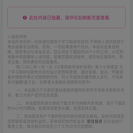
此处内容已隐藏，请评论后刷新页面查看.
©
版权声明
本站所发布的一切资源仅限用于学习和研究目的;不得将上述内容用于
商业或者非法用途，否则，一切后果请用户自负。本站信息来自网
络，版权争议与本站无关。您必须在下载后的24个小时之内，从您的
电脑中彻底删除上述内容。如果您喜欢该程序，请支持正版软件，购
买注册，得到更好的正版服务。
附:二00二年一月一日《计算机软件保护条例》第十七条规定:为
了学习和研究软件内含的设计思想和原理，通过安装、显示、传输或
者存储软件等方式使用软件的，可以不经软件著作权人许可，不向其
支付报酬!鉴于此，也希望大家按此说明研究软件!
一、本站致力于为软件爱好者提供国内外软件开发技术和软件共
享，着力为用户提供优资资源。
二、 本站提供的部分源码下载文件为网络共享资源，请于下载后
的24小时内删除。如需体验更多乐趣，还请支持正版。
三、我站提供用户下载的所有内容均转自互联网。如有内容侵犯
您的版权或其他利益的，若有侵犯你的权益请:
前往投诉
站长会进行
审查之后，情况属实的会在三个工作日内为您删除。