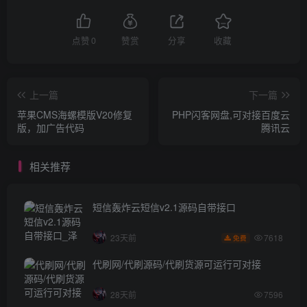
点赞
0
赞赏
分享
收藏
上一篇
下一篇
苹果CMS海螺模版V20修复
PHP闪客网盘,可对接百度云
版，加广告代码
腾讯云
相关推荐
短信轰炸云短信v2.1源码自带接口
7618
23天前
免费
代刷网/代刷源码/代刷货源可运行可对接
28天前
7596