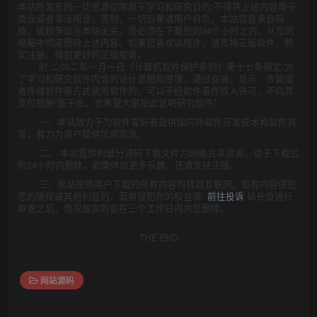
本站所发布的一切资源仅限用于学习和研究目的;不得将上述内容用于
商业或者非法用途，否则，一切后果请用户自负。本站信息来自网
络，版权争议与本站无关。您必须在下载后的24个小时之内，从您的
电脑中彻底删除上述内容。如果您喜欢该程序，请支持正版软件，购
买注册，得到更好的正版服务。
附:二00二年一月一日《计算机软件保护条例》第十七条规定:为
了学习和研究软件内含的设计思想和原理，通过安装、显示、传输或
者存储软件等方式使用软件的，可以不经软件著作权人许可，不向其
支付报酬!鉴于此，也希望大家按此说明研究软件!
一、本站致力于为软件爱好者提供国内外软件开发技术和软件共
享，着力为用户提供优资资源。
二、 本站提供的部分源码下载文件为网络共享资源，请于下载后
的24小时内删除。如需体验更多乐趣，还请支持正版。
三、我站提供用户下载的所有内容均转自互联网。如有内容侵犯
您的版权或其他利益的，若有侵犯你的权益请:
前往投诉
站长会进行
审查之后，情况属实的会在三个工作日内为您删除。
THE END
网站源码