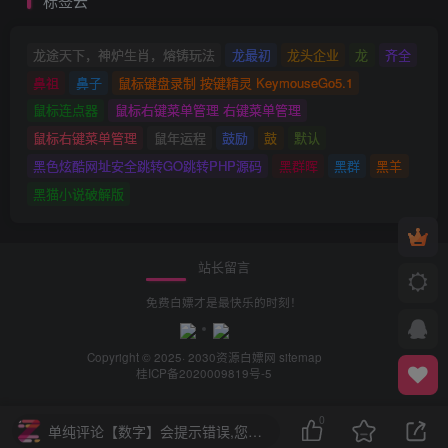
标签云
龙途天下，神炉生肖，熔铸玩法
龙最初
龙头企业
龙
齐全
鼻祖
鼻子
鼠标键盘录制 按键精灵 KeymouseGo5.1
鼠标连点器
鼠标右键菜单管理 右键菜单管理
鼠标右键菜单管理
鼠年运程
鼓励
鼓
默认
黑色炫酷网址安全跳转GO跳转PHP源码
黑群晖
黑群
黑羊
黑猫小说破解版
站长留言
免费白嫖才是最快乐的时刻！
Copyright © 2025· 2030
资源白嫖网
sitemap
桂ICP备2020009819号-5
0
单纯评论【数字】会提示错误,您需要评论【中文+数字】或【中文】