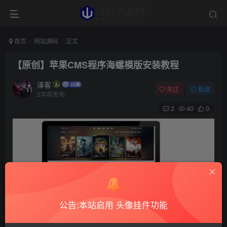
首页
网站源码
正文
【原创】苹果CMS程序海螺模版安装教程
泽客
关注
私信
2年前发布
2
40
0
公告:本站启用 头像挂件功能