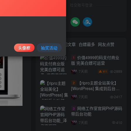
社交账号登录
最新文章
热门文章
白嫖最多
网友点赞
头像框
抽奖活动
价值4999的码支付商业
1
版 完美白嫖可运营
2889
7天前
1
￥
【ripro主题全站美化】
2
[WordPress] 集成到后台功
能的全站美化包
7天前
2417
WordPress…
网络工作室官网PHP源码
3
带后台功能
7天前
410