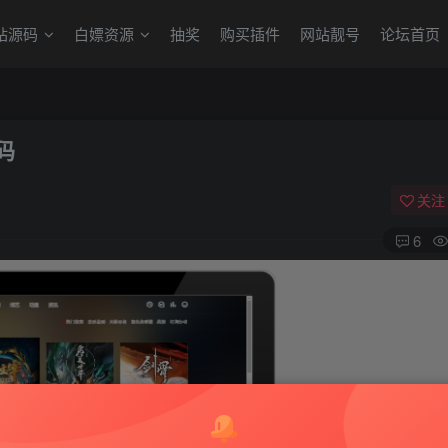
站源码
白嫖资源
抽奖
购买插件
网站靓号
论坛首页
码
关注
6