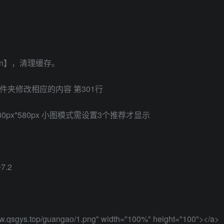
，
an】，清理缓存。
 这个文件夹修改相应的内容 第301行
px*580px 小图模式需设置3个推荐才显示
7.2
www.qsgys.top/guangao/1.png" width="100%" height="100"></a>