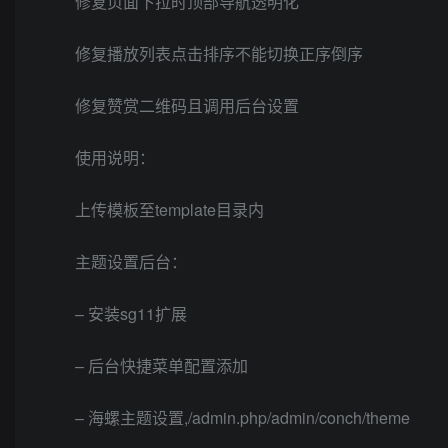
修复页面下拉时顶部导航透明化
修复播放列表点击排序不能切换正序倒序
修复赞赏二维码且调用后台设置
使用说明：
上传模板至template目录内
主题设置后台：
– 安装sg11扩展
– 后台快捷菜单配置添加
– 海螺主题设置,/admin.php/admin/conch/theme