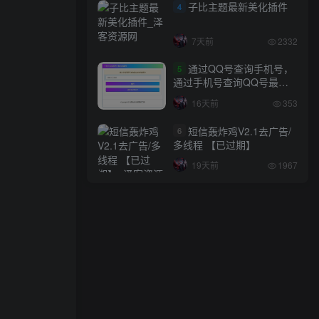
子比主题最新美化插件
4
7天前
2332
通过QQ号查询手机号，
5
通过手机号查询QQ号最新
网站源码
16天前
353
短信轰炸鸡V2.1去广告/
6
多线程 【已过期】
19天前
1967