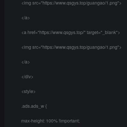
<img src="https://www.qsgys.top/guangao/1.png">
</a>
<a href="https://www.qsgys.top/" target="_blank">
<img src="https://www.qsgys.top/guangao/1.png">
</a>
</div>
<style>
.ads.ads_w {
max-height: 100% !important;