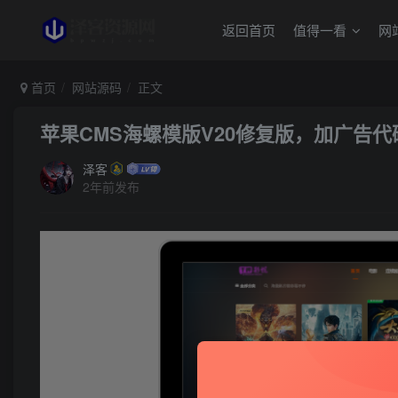
返回首页
值得一看
网
首页
网站源码
正文
苹果CMS海螺模版V20修复版，加广告代
泽客
2年前发布