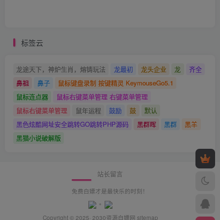
标签云
龙途天下，神炉生肖，熔铸玩法
龙最初
龙头企业
龙
齐全
鼻祖
鼻子
鼠标键盘录制 按键精灵 KeymouseGo5.1
鼠标连点器
鼠标右键菜单管理 右键菜单管理
鼠标右键菜单管理
鼠年运程
鼓励
鼓
默认
黑色炫酷网址安全跳转GO跳转PHP源码
黑群晖
黑群
黑羊
黑猫小说破解版
站长留言
免费白嫖才是最快乐的时刻！
Copyright © 2025· 2030
资源白嫖网
sitemap