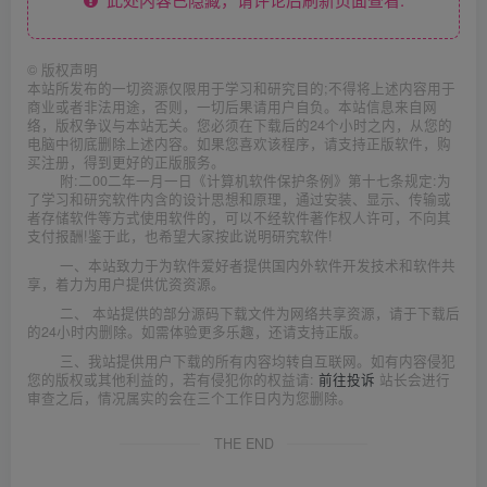
©
版权声明
本站所发布的一切资源仅限用于学习和研究目的;不得将上述内容用于
商业或者非法用途，否则，一切后果请用户自负。本站信息来自网
络，版权争议与本站无关。您必须在下载后的24个小时之内，从您的
电脑中彻底删除上述内容。如果您喜欢该程序，请支持正版软件，购
买注册，得到更好的正版服务。
附:二00二年一月一日《计算机软件保护条例》第十七条规定:为
了学习和研究软件内含的设计思想和原理，通过安装、显示、传输或
者存储软件等方式使用软件的，可以不经软件著作权人许可，不向其
支付报酬!鉴于此，也希望大家按此说明研究软件!
一、本站致力于为软件爱好者提供国内外软件开发技术和软件共
享，着力为用户提供优资资源。
二、 本站提供的部分源码下载文件为网络共享资源，请于下载后
的24小时内删除。如需体验更多乐趣，还请支持正版。
三、我站提供用户下载的所有内容均转自互联网。如有内容侵犯
您的版权或其他利益的，若有侵犯你的权益请:
前往投诉
站长会进行
审查之后，情况属实的会在三个工作日内为您删除。
THE END