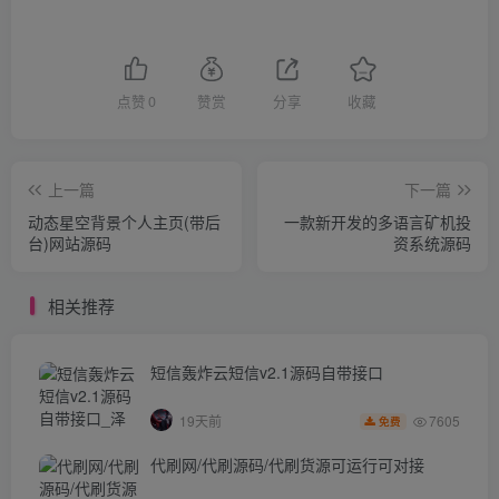
点赞
0
赞赏
分享
收藏
上一篇
下一篇
动态星空背景个人主页(带后
一款新开发的多语言矿机投
台)网站源码
资系统源码
相关推荐
短信轰炸云短信v2.1源码自带接口
7605
19天前
免费
代刷网/代刷源码/代刷货源可运行可对接