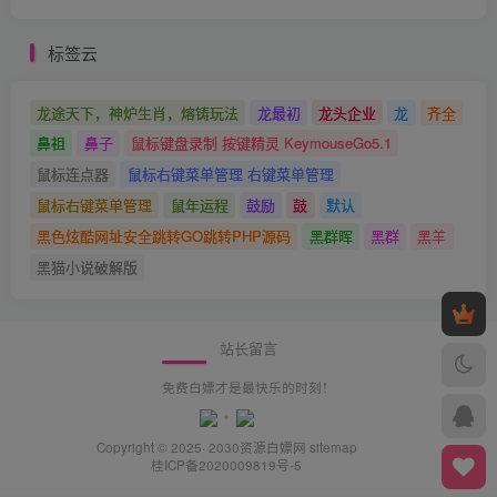
标签云
龙途天下，神炉生肖，熔铸玩法
龙最初
龙头企业
龙
齐全
鼻祖
鼻子
鼠标键盘录制 按键精灵 KeymouseGo5.1
鼠标连点器
鼠标右键菜单管理 右键菜单管理
鼠标右键菜单管理
鼠年运程
鼓励
鼓
默认
黑色炫酷网址安全跳转GO跳转PHP源码
黑群晖
黑群
黑羊
黑猫小说破解版
站长留言
免费白嫖才是最快乐的时刻！
Copyright © 2025· 2030
资源白嫖网
sitemap
桂ICP备2020009819号-5