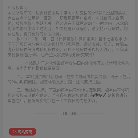
©
版权声明
本站所发布的一切资源仅限用于学习和研究目的;不得将上述内容用于
商业或者非法用途，否则，一切后果请用户自负。本站信息来自网
络，版权争议与本站无关。您必须在下载后的24个小时之内，从您的
电脑中彻底删除上述内容。如果您喜欢该程序，请支持正版软件，购
买注册，得到更好的正版服务。
附:二00二年一月一日《计算机软件保护条例》第十七条规定:为
了学习和研究软件内含的设计思想和原理，通过安装、显示、传输或
者存储软件等方式使用软件的，可以不经软件著作权人许可，不向其
支付报酬!鉴于此，也希望大家按此说明研究软件!
一、本站致力于为软件爱好者提供国内外软件开发技术和软件共
享，着力为用户提供优资资源。
二、 本站提供的部分源码下载文件为网络共享资源，请于下载后
的24小时内删除。如需体验更多乐趣，还请支持正版。
三、我站提供用户下载的所有内容均转自互联网。如有内容侵犯
您的版权或其他利益的，若有侵犯你的权益请:
前往投诉
站长会进行
审查之后，情况属实的会在三个工作日内为您删除。
THE END
网站源码