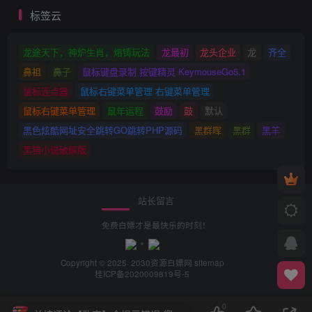
标签云
龙途天下，神炉生肖，熔铸玩法
龙最初
龙头企业
龙
齐全
鼻祖
鼻子
鼠标键盘录制 按键精灵 KeymouseGo5.1
鼠标连点器
鼠标右键菜单管理 右键菜单管理
鼠标右键菜单管理
鼠年运程
鼓励
鼓
默认
黑色炫酷网址安全跳转GO跳转PHP源码
黑群晖
黑群
黑羊
黑猫小说破解版
站长留言
免费白嫖才是最快乐的时刻！
Copyright © 2025· 2030
资源白嫖网
sitemap
桂ICP备2020009819号-5
0