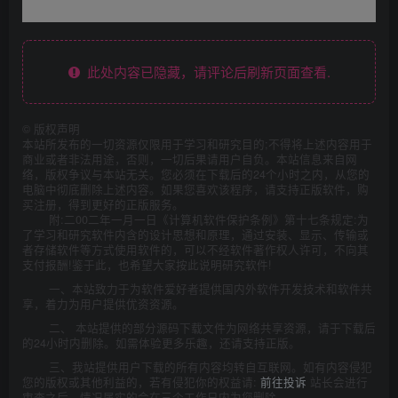
此处内容已隐藏，请评论后刷新页面查看.
©
版权声明
本站所发布的一切资源仅限用于学习和研究目的;不得将上述内容用于
商业或者非法用途，否则，一切后果请用户自负。本站信息来自网
络，版权争议与本站无关。您必须在下载后的24个小时之内，从您的
电脑中彻底删除上述内容。如果您喜欢该程序，请支持正版软件，购
买注册，得到更好的正版服务。
附:二00二年一月一日《计算机软件保护条例》第十七条规定:为
了学习和研究软件内含的设计思想和原理，通过安装、显示、传输或
者存储软件等方式使用软件的，可以不经软件著作权人许可，不向其
支付报酬!鉴于此，也希望大家按此说明研究软件!
一、本站致力于为软件爱好者提供国内外软件开发技术和软件共
享，着力为用户提供优资资源。
二、 本站提供的部分源码下载文件为网络共享资源，请于下载后
的24小时内删除。如需体验更多乐趣，还请支持正版。
三、我站提供用户下载的所有内容均转自互联网。如有内容侵犯
您的版权或其他利益的，若有侵犯你的权益请:
前往投诉
站长会进行
审查之后，情况属实的会在三个工作日内为您删除。