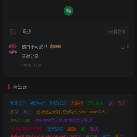
只看作者
最新
最热
佛曰不可说
0
感谢分享
2年前
回复
标签云
龙途天下，神炉生肖，熔铸玩法
龙最初
龙头企业
龙
齐全
鼻祖
鼻子
鼠标键盘录制 按键精灵 KeymouseGo5.1
鼠标连点器
鼠标右键菜单管理 右键菜单管理
鼠标右键菜单管理
鼠年运程
鼓励
鼓
默认
黑色炫酷网址安全跳转GO跳转PHP源码
黑群晖
黑群
黑羊