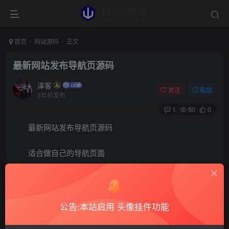
首页
网站源码
正文
最新网站发布导航页源码
泽客
关注
私信
2年前发布
1
60
0
最新网站发布导航页源码
适合做自己的导航页面
相关信息修改index.html
源码下载：
https://xiaok.lanzoum.com/iLApe1gihlaj
公告:本站启用 头像挂件功能