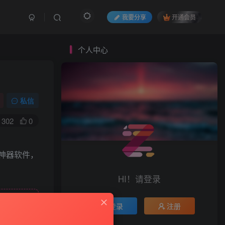
我要分享
开通会员
个人中心
私信
302
0
剧神器软件，
HI！请登录
登录
注册