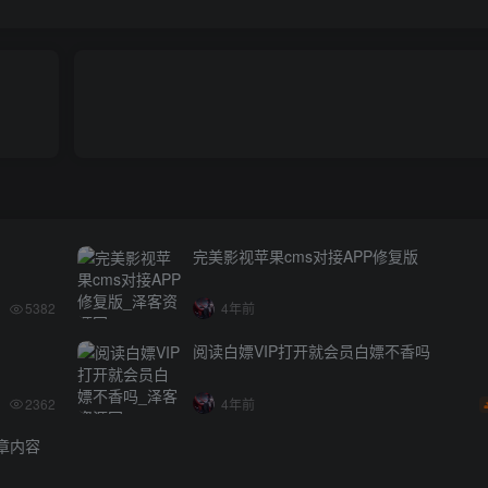
完美影视苹果cms对接APP修复版
5382
4年前
阅读白嫖VIP打开就会员白嫖不香吗
2362
4年前
章内容