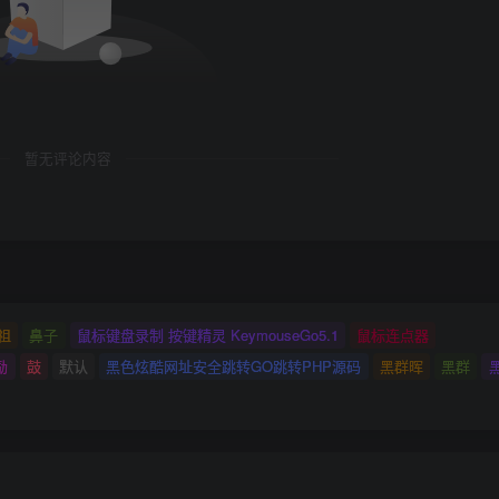
暂无评论内容
祖
鼻子
鼠标键盘录制 按键精灵 KeymouseGo5.1
鼠标连点器
励
鼓
默认
黑色炫酷网址安全跳转GO跳转PHP源码
黑群晖
黑群