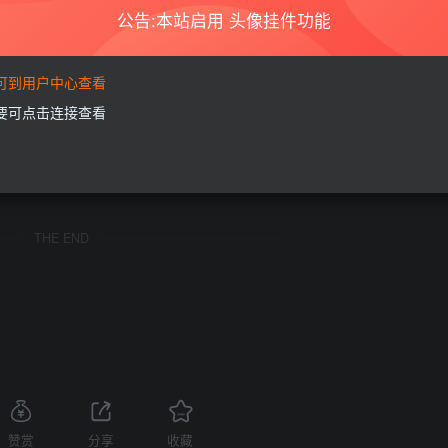
公告:本站启用 头像挂件功能
商业或者非法用途，否则，一切后果请用户自负。本站信息来自网络，版权争议
如果您喜欢该程序，请支持正版软件，购买注册，得到更好的正版服务。
要可到用户中心查看
为了学习和研究软件内含的设计思想和原理，通过安装、显示、传输或者存储软件
家按此说明研究软件!
需要可点击连接查看
享，着力为用户提供优资资源。
的24小时内删除。如需体验更多乐趣，还请支持正版。
您的版权或其他利益的，若有侵犯你的权益请:
前往投诉
站长会进行审查之后，
THE END
赞赏
分享
收藏