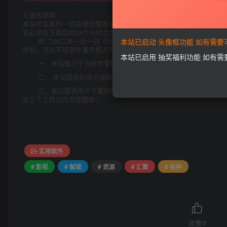
©
版权声明
本站所发布的一切资源仅限用于学习和研究目的;不得将上述内容用于
您必须在下载后的24个小时之内，从您的电脑中彻底删除上述内容。
本站已启动 头像框功能 如有需
附:二00二年一月一日《计算机软件保护条例》第十七条规定:
件的，可以不经软件著作权人许可，不向其支付报酬!鉴于此，也希望大
本站已启用 抽奖福利功能 如有
一、本站致力于为软件爱好者提供国内外软件开发技术和软件共
二、 本站提供的部分源码下载文件为网络共享资源，请于下载后
三、我站提供用户下载的所有内容均转自互联网。如有内容侵犯
在三个工作日内为您删除。
实用软件
# 影视
# 解锁
# 资源
# 汇聚
# 各种
点赞
0