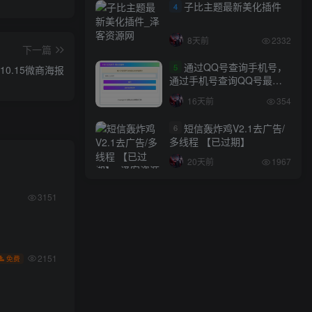
子比主题最新美化插件
4
8天前
2332
下一篇
通过QQ号查询手机号，
5
10.15微商海报
通过手机号查询QQ号最新
网站源码
16天前
354
短信轰炸鸡V2.1去广告/
6
多线程 【已过期】
20天前
1967
3151
2151
免费