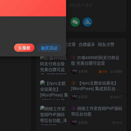
社交账号登录
与本站无关。
等方式使用软
最新文章
热门文章
白嫖最多
网友点赞
头像框
抽奖活动
情况属实的会
价值4999的码支付商业
1
版 完美白嫖可运营
2889
8天前
1
￥
【ripro主题全站美化】
2
[WordPress] 集成到后台功
能的全站美化包
8天前
2417
WordPress…
网络工作室官网PHP源码
3
带后台功能
8天前
410