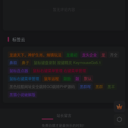
暂无评论内容
标签云
龙途天下，神炉生肖，熔铸玩法
龙最初
龙头企业
龙
齐全
鼻祖
鼻子
鼠标键盘录制 按键精灵 KeymouseGo5.1
鼠标连点器
鼠标右键菜单管理 右键菜单管理
鼠标右键菜单管理
鼠年运程
鼓励
鼓
默认
黑色炫酷网址安全跳转GO跳转PHP源码
黑群晖
黑群
黑羊
黑猫小说破解版
站长留言
免费白嫖才是最快乐的时刻！