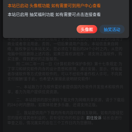
本站已启动 头像框功能 如有需要可到用户中心查看
本站已启用 抽奖福利功能 如有需要可点击连接查看
此处内容已隐藏，请评论后刷新页面查看.
头像框
抽奖活动
©
版权声明
本站所发布的一切资源仅限用于学习和研究目的;不得将上述内容用于
商业或者非法用途，否则，一切后果请用户自负。本站信息来自网
络，版权争议与本站无关。您必须在下载后的24个小时之内，从您的
电脑中彻底删除上述内容。如果您喜欢该程序，请支持正版软件，购
买注册，得到更好的正版服务。
附:二00二年一月一日《计算机软件保护条例》第十七条规定:为
了学习和研究软件内含的设计思想和原理，通过安装、显示、传输或
者存储软件等方式使用软件的，可以不经软件著作权人许可，不向其
支付报酬!鉴于此，也希望大家按此说明研究软件!
一、本站致力于为软件爱好者提供国内外软件开发技术和软件共
享，着力为用户提供优资资源。
二、 本站提供的部分源码下载文件为网络共享资源，请于下载后
的24小时内删除。如需体验更多乐趣，还请支持正版。
三、我站提供用户下载的所有内容均转自互联网。如有内容侵犯
您的版权或其他利益的，若有侵犯你的权益请:
前往投诉
站长会进行
审查之后，情况属实的会在三个工作日内为您删除。