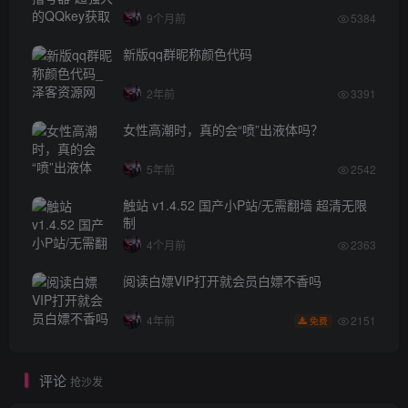
9个月前
5384
新版qq群昵称颜色代码
2年前
3391
女性高潮时，真的会“喷”出液体吗？
5年前
2542
触站 v1.4.52 国产小P站/无需翻墙 超清无限
制
4个月前
2363
阅读白嫖VIP打开就会员白嫖不香吗
2151
4年前
免费
评论
抢沙发