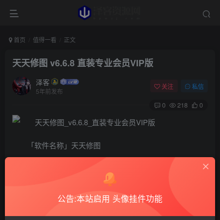
首页
值得一看
正文
天天修图 v6.6.8 直装专业会员VIP版
泽客
关注
私信
5年前发布
0
218
0
「软件名称」天天修图
「软件版本」6.6.8
「软件介绍」修图专为爱玩图的你准备的ps美图软件，
让你爱上天天ps修图，轻松成为PS修图大师。有了这款修图
公告:本站启用 头像挂件功能
软件，不管你是玩自拍还是制作证件照，都能快速美化照片
实现图片人像合成，轻松修图换背景。