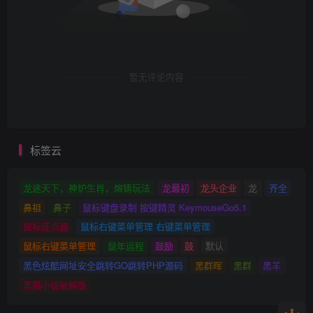
暂无评论内容
标签云
龙途天下，神炉生肖，熔铸玩法
龙最初
龙头企业
龙
齐全
鼻祖
鼻子
鼠标键盘录制 按键精灵 KeymouseGo5.1
鼠标连点器
鼠标右键菜单管理 右键菜单管理
鼠标右键菜单管理
鼠年运程
鼓励
鼓
默认
黑色炫酷网址安全跳转GO跳转PHP源码
黑群晖
黑群
黑羊
黑猫小说破解版