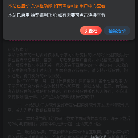
单，那些应用就像吃了安眠药不再活跃；非常小巧，占资源
本站已启动 头像框功能 如有需要可到用户中心查看
少优势，非常适合低内存用户使用。
本站已启用 抽奖福利功能 如有需要可点击连接查看
此处内容已隐藏，请评论后刷新页面查看.
头像框
抽奖活动
©
版权声明
本站所发布的一切资源仅限用于学习和研究目的;不得将上述内容用于
商业或者非法用途，否则，一切后果请用户自负。本站信息来自网
络，版权争议与本站无关。您必须在下载后的24个小时之内，从您的
电脑中彻底删除上述内容。如果您喜欢该程序，请支持正版软件，购
买注册，得到更好的正版服务。
附:二00二年一月一日《计算机软件保护条例》第十七条规定:为
了学习和研究软件内含的设计思想和原理，通过安装、显示、传输或
者存储软件等方式使用软件的，可以不经软件著作权人许可，不向其
支付报酬!鉴于此，也希望大家按此说明研究软件!
一、本站致力于为软件爱好者提供国内外软件开发技术和软件共
享，着力为用户提供优资资源。
二、 本站提供的部分源码下载文件为网络共享资源，请于下载后
的24小时内删除。如需体验更多乐趣，还请支持正版。
三、我站提供用户下载的所有内容均转自互联网。如有内容侵犯
您的版权或其他利益的，若有侵犯你的权益请:
前往投诉
站长会进行