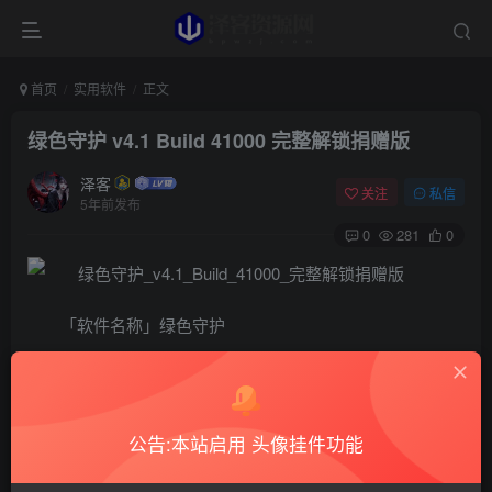
首页
实用软件
正文
绿色守护 v4.1 Build 41000 完整解锁捐赠版
泽客
关注
私信
5年前发布
0
281
0
「软件名称」绿色守护
「软件版本」4.7.5
「软件介绍」Greenify，绿色守护，绿色化系统应用，
休眠进程和省电必备神器！控制后台运行应用的最佳利器，
公告:本站启用 头像挂件功能
应用原生无广告，界面非常简洁，白色Holo风格，所有操作
都可以在主页完成；无需去重复清空内存，一旦加入休眠名