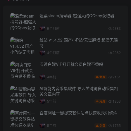
温柔steam撸号器-超强大的QQkey获取器
9个月前
5383
触站 v1.4.52 国产小P站/无需翻墙 超清无限
制
4个月前
2362
阅读白嫖VIP打开就会员白嫖不香吗
2151
4年前
免费
AI智能内容采集软件 导入关键词自动采集相
关文章内容
1853
5年前
免费
百度网址一键提交软件站点快速收录引蜘蛛
1765
5年前
免费