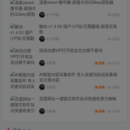
温柔steam撸号器-超强大的QQkey获取器
9个月前
5382
触站 v1.4.52 国产小P站/无需翻墙 超清无限
制
4个月前
2362
阅读白嫖VIP打开就会员白嫖不香吗
2151
4年前
免费
AI智能内容采集软件 导入关键词自动采集相
关文章内容
1853
5年前
免费
百度网址一键提交软件站点快速收录引蜘蛛
1765
5年前
免费