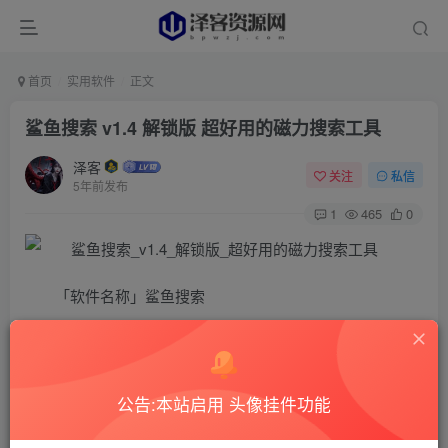
首页
实用软件
正文
鲨鱼搜索 v1.4 解锁版 超好用的磁力搜索工具
泽客
关注
私信
5年前发布
1
465
0
「软件名称」鲨鱼搜索
「软件版本」1.4
「软件介绍」鲨鱼搜索是一款超好用的磁力搜索工具，
软件界面非常的简洁，没有任何的广告，直接在搜索栏搜索
公告:本站启用 头像挂件功能
你想要的,可内置25个搜索源非常强大，可以说基本都能收
到，好像支持搜索铭感内容，比如葫芦娃舅爷爷。