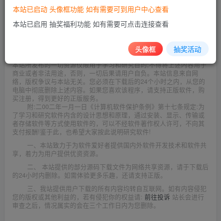
本站已启动 头像框功能 如有需要可到用户中心查看
本站已启用 抽奖福利功能 如有需要可点击连接查看
此处内容已隐藏，请评论后刷新页面查看.
头像框
抽奖活动
©
版权声明
本站所发布的一切资源仅限用于学习和研究目的;不得将上述内容用于
商业或者非法用途，否则，一切后果请用户自负。本站信息来自网
络，版权争议与本站无关。您必须在下载后的24个小时之内，从您的
电脑中彻底删除上述内容。如果您喜欢该程序，请支持正版软件，购
买注册，得到更好的正版服务。
附:二00二年一月一日《计算机软件保护条例》第十七条规定:为
了学习和研究软件内含的设计思想和原理，通过安装、显示、传输或
者存储软件等方式使用软件的，可以不经软件著作权人许可，不向其
支付报酬!鉴于此，也希望大家按此说明研究软件!
一、本站致力于为软件爱好者提供国内外软件开发技术和软件共
享，着力为用户提供优资资源。
二、 本站提供的部分源码下载文件为网络共享资源，请于下载后
的24小时内删除。如需体验更多乐趣，还请支持正版。
三、我站提供用户下载的所有内容均转自互联网。如有内容侵犯
您的版权或其他利益的，若有侵犯你的权益请:
前往投诉
站长会进行
审查之后，情况属实的会在三个工作日内为您删除。