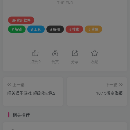
THE END
实用软件
# 解锁
# 工具
# 好用
# 搜索
# 鲨鱼
点赞
0
赞赏
分享
收藏
上一篇
下一篇
闯关娱乐游戏 超级救火队2
10.15微商海报
相关推荐