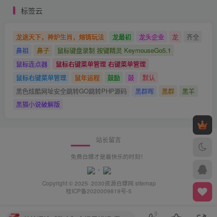
标签云
龙途天下，神炉生肖，熔铸玩法
龙最初
龙头企业
龙
齐全
鼻祖
鼻子
鼠标键盘录制 按键精灵 KeymouseGo5.1
鼠标连点器
鼠标右键菜单管理 右键菜单管理
鼠标右键菜单管理
鼠年运程
鼓励
鼓
默认
黑色炫酷网址安全跳转GO跳转PHP源码
黑群晖
黑群
黑羊
黑猫小说破解版
站长留言
免费白嫖才是最快乐的时刻！
Copyright © 2025· 2030
资源白嫖网
sitemap
桂ICP备2020009819号-5
0