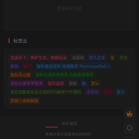
暂无评论内容
标签云
龙途天下，神炉生肖，熔铸玩法
龙最初
龙头企业
龙
齐全
鼻祖
鼻子
鼠标键盘录制 按键精灵 KeymouseGo5.1
鼠标连点器
鼠标右键菜单管理 右键菜单管理
鼠标右键菜单管理
鼠年运程
鼓励
鼓
默认
黑色炫酷网址安全跳转GO跳转PHP源码
黑群晖
黑群
黑羊
黑猫小说破解版
站长留言
免费白嫖才是最快乐的时刻！