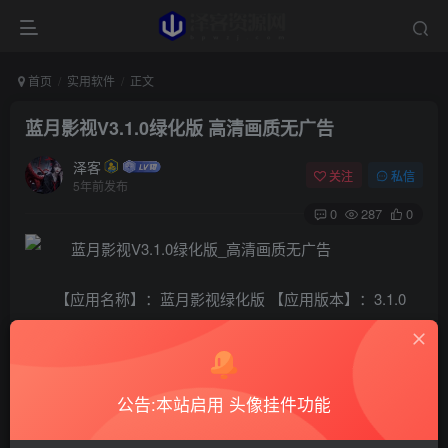
首页
实用软件
正文
蓝月影视V3.1.0绿化版 高清画质无广告
泽客
关注
私信
5年前发布
0
287
0
【应用名称】：蓝月影视绿化版 【应用版本】：3.1.0
【应用大小】：27.07MB 【软件介绍】：一款非常好用的影
视软件，给大家分享的版本已经完美去除广告，软件画质几
乎都是高清，支持缓存和投屏。
公告:本站启用 头像挂件功能