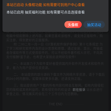
此处内容已隐藏，请评论后刷新页面查看.
本站已启动 头像框功能 如有需要可到用户中心查看
本站已启用 抽奖福利功能 如有需要可点击连接查看
©
版权声明
本站所发布的一切资源仅限用于学习和研究目的;不得将上述内容用于
头像框
抽奖活动
商业或者非法用途，否则，一切后果请用户自负。本站信息来自网
络，版权争议与本站无关。您必须在下载后的24个小时之内，从您的
电脑中彻底删除上述内容。如果您喜欢该程序，请支持正版软件，购
买注册，得到更好的正版服务。
附:二00二年一月一日《计算机软件保护条例》第十七条规定:为
了学习和研究软件内含的设计思想和原理，通过安装、显示、传输或
者存储软件等方式使用软件的，可以不经软件著作权人许可，不向其
支付报酬!鉴于此，也希望大家按此说明研究软件!
一、本站致力于为软件爱好者提供国内外软件开发技术和软件共
享，着力为用户提供优资资源。
二、 本站提供的部分源码下载文件为网络共享资源，请于下载后
的24小时内删除。如需体验更多乐趣，还请支持正版。
三、我站提供用户下载的所有内容均转自互联网。如有内容侵犯
您的版权或其他利益的，若有侵犯你的权益请:
前往投诉
站长会进行
审查之后，情况属实的会在三个工作日内为您删除。
THE END