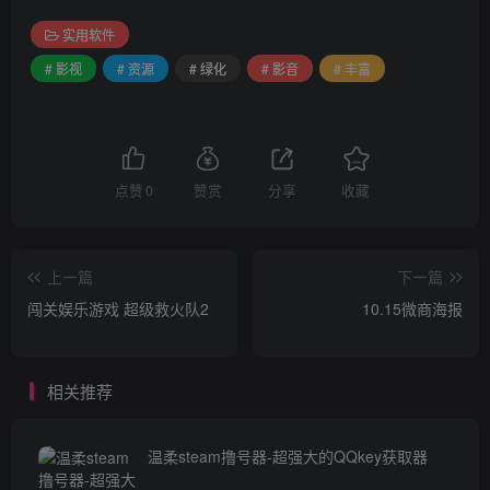
实用软件
# 影视
# 资源
# 绿化
# 影音
# 丰富
点赞
0
赞赏
分享
收藏
上一篇
下一篇
闯关娱乐游戏 超级救火队2
10.15微商海报
相关推荐
温柔steam撸号器-超强大的QQkey获取器