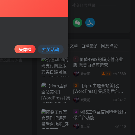
社交账号登录
与本站无关。
等方式使用软
最新文章
热门文章
白嫖最多
网友点赞
头像框
抽奖活动
价值4999的码支付商业
1
情况属实的会
版 完美白嫖可运营
2889
8天前
1
￥
【ripro主题全站美化】
2
[WordPress] 集成到后台功
能的全站美化包
8天前
2417
WordPress…
网络工作室官网PHP源码
3
带后台功能
8天前
410