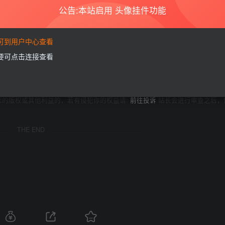
公告:本站启用 头像挂件功能
商业或者非法用途，否则，一切后果请用户自负。本站信息来自网络，版权争议
要可到用户中心查看
如果您喜欢该程序，请支持正版软件，购买注册，得到更好的正版服务。
为了学习和研究软件内含的设计思想和原理，通过安装、显示、传输或者存储软件
需要可点击连接查看
家按此说明研究软件!
享，着力为用户提供优资资源。
的24小时内删除。如需体验更多乐趣，还请支持正版。
您的版权或其他利益的，若有侵犯你的权益请:
前往投诉
站长会进行审查之后，
THE END