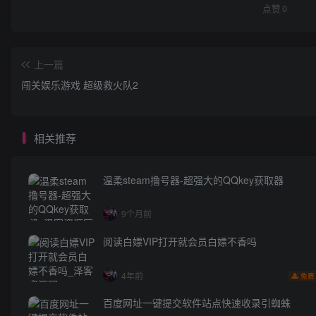
点赞
0
上一篇
闯关娱乐游戏 超级救火队2
相关推荐
温柔steam撸号器-超强大的QQkey获取器
9个月前
阅读白嫖VIP打开就会员白嫖不香吗
4年前
免费
百度网址一键提交软件站点快速收录引蜘蛛