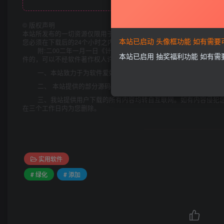
©
版权声明
本站所发布的一切资源仅限用于学习和研究目的;不得将上述内容用于
本站已启动 头像框功能 如有需
您必须在下载后的24个小时之内，从您的电脑中彻底删除上述内容。
附:二00二年一月一日《计算机软件保护条例》第十七条规定:
本站已启用 抽奖福利功能 如有
件的，可以不经软件著作权人许可，不向其支付报酬!鉴于此，也希望大
一、本站致力于为软件爱好者提供国内外软件开发技术和软件共
二、 本站提供的部分源码下载文件为网络共享资源，请于下载后
三、我站提供用户下载的所有内容均转自互联网。如有内容侵犯
在三个工作日内为您删除。
实用软件
# 绿化
# 添加