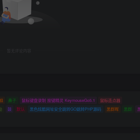
暂无评论内容
祖
鼻子
鼠标键盘录制 按键精灵 KeymouseGo5.1
鼠标连点器
励
鼓
默认
黑色炫酷网址安全跳转GO跳转PHP源码
黑群晖
黑群