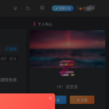
我要分享
开通会员
个人中心
私信
237
0
书源任你添
HI！请登录
登录
注册