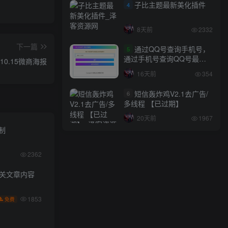
子比主题最新美化插件
4
8天前
2332
下一篇
通过QQ号查询手机号，
5
通过手机号查询QQ号最新
10.15微商海报
网站源码
16天前
354
短信轰炸鸡V2.1去广告/
6
多线程 【已过期】
20天前
1967
限制
2362
相关文章内容
1853
免费