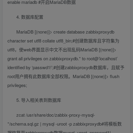
enable mariadb #开启MariaDB数据
4. 数据库配置
MariaDB [(none)]> create database zabbixproxydb
character set utf8 collate utf8_bin;#创建数据库且字符集为
utf8，使web界面显示中文不出现乱码MariaDB [(none)]>
grant all privileges on zabbixproxydb.* to root@’localhost’
identified by ‘passwd1!’;#创建zabbixproxydb数据库，且赋予
root用户拥有此数据库全部权限。MariaDB [(none)]> flush
privileges;
5. 导入相关表到数据库
zcat /usr/share/doc/zabbix-proxy-mysql-
*/schema.sql.gz | mysql -uroot -p zabbixproxydb#将模板数
据恢复至zabbixproxydb数据mysql -uroot -ppasswd1!