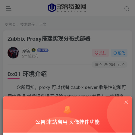
首页
技术教程
正文
Zabbix Proxy搭建实现分布式部署
泽客
关注
私信
5年前发布
0
204
0
0x01 环境介绍
众所周知，proxy 可以代替 zabbix server 收集性能和可
用性数据,然后把数据汇报给 zabbix server,并且在一定程度
上分担了zabbix server 的压力。此外，当所有agents和
proxies报告给一个Zabbix server并且所有数据都集中收集
公告:本站启用 头像挂件功能
时，使用proxy是实现集中式和分布式监控的最简单方法。