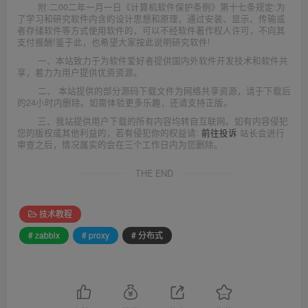
附:二00二年一月一日《计算机软件保护条例》第十七条规定:为
了学习和研究软件内含的设计思想和原理，通过安装、显示、传输或
者存储软件等方式使用软件的，可以不经软件著作权人许可，不向其
支付报酬!鉴于此，也希望大家按此说明研究软件!
一、本站致力于为软件爱好者提供国内外软件开发技术和软件共
享，着力为用户提供优资资源。
二、 本站提供的部分源码下载文件为网络共享资源，请于下载后
的24小时内删除。如需体验更多乐趣，还请支持正版。
三、我站提供用户下载的所有内容均转自互联网。如有内容侵犯
您的版权或其他利益的，若有侵犯你的权益请:
前往投诉
站长会进行
审查之后，情况属实的会在三个工作日内为您删除。
THE END
技术教程
# zabbix
# proxy
# 分布式