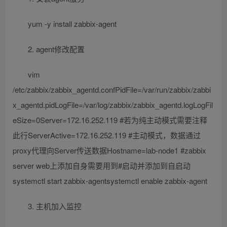
yum -y install zabbix-agent
2. agent修改配置
vim
/etc/zabbix/zabbix_agentd.confPidFile=/var/run/zabbix/zabbi
x_agentd.pidLogFile=/var/log/zabbix/zabbix_agentd.logLogFil
eSize=0Server=172.16.252.119 #若为纯主动模式需要注释
此行ServerActive=172.16.252.119 #主动模式，数据通过
proxy代理向Server传送数据Hostname=lab-node1 #zabbix
server web上添加自身需要用到#启动并添加到自启动
systemctl start zabbix-agentsystemctl enable zabbix-agent
3. 主机加入监控