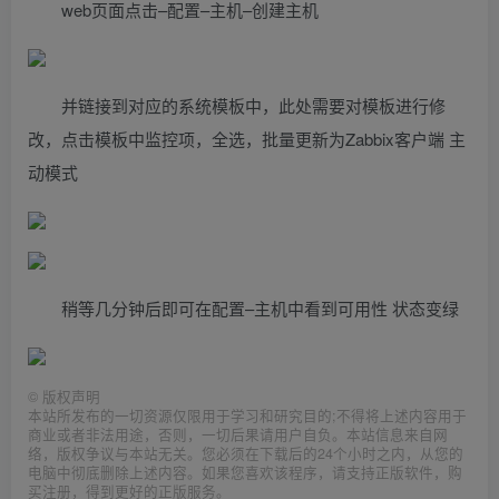
web页面点击–配置–主机–创建主机
并链接到对应的系统模板中，此处需要对模板进行修
改，点击模板中监控项，全选，批量更新为Zabbix客户端 主
动模式
稍等几分钟后即可在配置–主机中看到可用性 状态变绿
©
版权声明
本站所发布的一切资源仅限用于学习和研究目的;不得将上述内容用于
商业或者非法用途，否则，一切后果请用户自负。本站信息来自网
络，版权争议与本站无关。您必须在下载后的24个小时之内，从您的
电脑中彻底删除上述内容。如果您喜欢该程序，请支持正版软件，购
买注册，得到更好的正版服务。