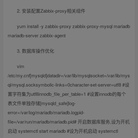
2. 安装配置Zabbix-proxy相关组件
yum install -y zabbix-proxy zabbix-proxy-mysql mariadb
mariadb-server zabbix-agent
3. 数据库操作优化
vim
/etc/my.cnf[mysqld]datadir=/var/lib/mysqlsocket=/var/lib/mys
ql/mysql.socksymbolic-links=0character-set-server=utf8 #设
置字符集为utf8innodb_file_per_table=1 #设置innodb的每个
表文件单独存储[mysqld_safe]log-
error=/var/log/mariadb/mariadb.logpid-
file=/var/run/mariadb/mariadb.pid# 开启数据库服务,设为开机
启动 systemctl start mariadb #设为开机启动 systemctl