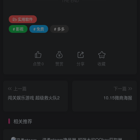
THE END
实用软件
# 影视
# 免费
# 多多
点赞
0
赞赏
分享
收藏
上一篇
下一篇
闯关娱乐游戏 超级救火队2
10.15微商海报
相关推荐
温柔steam撸号器-超强大的QQkey获取器