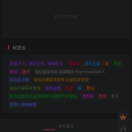
暂无评论内容
标签云
龙途天下，神炉生肖，熔铸玩法
龙最初
龙头企业
龙
齐全
鼻祖
鼻子
鼠标键盘录制 按键精灵 KeymouseGo5.1
鼠标连点器
鼠标右键菜单管理 右键菜单管理
鼠标右键菜单管理
鼠年运程
鼓励
鼓
默认
黑色炫酷网址安全跳转GO跳转PHP源码
黑群晖
黑群
黑羊
黑猫小说破解版
站长留言