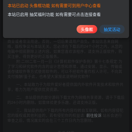
本站已启动 头像框功能 如有需要可到用户中心查看
此处内容已隐藏，请评论后刷新页面查看.
本站已启用 抽奖福利功能 如有需要可点击连接查看
头像框
抽奖活动
©
版权声明
本站所发布的一切资源仅限用于学习和研究目的;不得将上述内容用于
商业或者非法用途，否则，一切后果请用户自负。本站信息来自网
络，版权争议与本站无关。您必须在下载后的24个小时之内，从您的
电脑中彻底删除上述内容。如果您喜欢该程序，请支持正版软件，购
买注册，得到更好的正版服务。
附:二00二年一月一日《计算机软件保护条例》第十七条规定:为
了学习和研究软件内含的设计思想和原理，通过安装、显示、传输或
者存储软件等方式使用软件的，可以不经软件著作权人许可，不向其
支付报酬!鉴于此，也希望大家按此说明研究软件!
一、本站致力于为软件爱好者提供国内外软件开发技术和软件共
享，着力为用户提供优资资源。
二、 本站提供的部分源码下载文件为网络共享资源，请于下载后
的24小时内删除。如需体验更多乐趣，还请支持正版。
三、我站提供用户下载的所有内容均转自互联网。如有内容侵犯
您的版权或其他利益的，若有侵犯你的权益请:
前往投诉
站长会进行
审查之后，情况属实的会在三个工作日内为您删除。