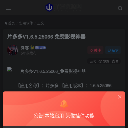
首页
实用软件
正文
片多多V1.6.5.25066 免费影视神器
泽客
关注
私信
5年前发布
0
309
0
【应用名称】：片多多 【应用版本】：1.6.5.25066
【应用大小】：30.27MB 【软件介绍】：片多多是腾讯旗下
良心作品,为用户提供几万部经典影视、综艺，包括《都挺
好》、《乡村爱情》、《楚乔传》、《西游·降魔篇》、《夏
公告:本站启用 头像挂件功能
洛特烦恼》等，全部内容均可免费观看