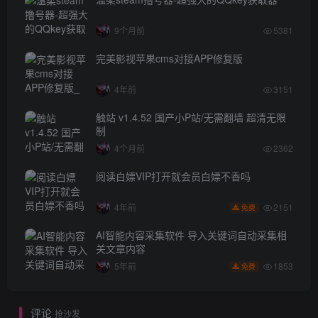
9个月前
5381
完美影视苹果cms对接APP修复版
4年前
3151
触站 v1.4.52 国产小P站/无需翻墙 超清无限
制
4个月前
2362
阅读白嫖VIP打开就会员白嫖不香吗
2151
4年前
免费
AI智能内容采集软件 导入关键词自动采集相
关文章内容
1853
5年前
免费
评论
抢沙发