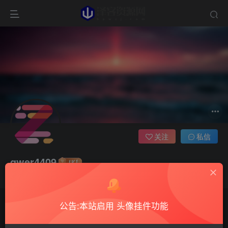
关注
私信
qwer4409
这家伙很懒，什么都没有写...
公告:本站启用 头像挂件功能
文章
0
收藏
0
评论
18
版块
0
帖子
0
粉丝
0