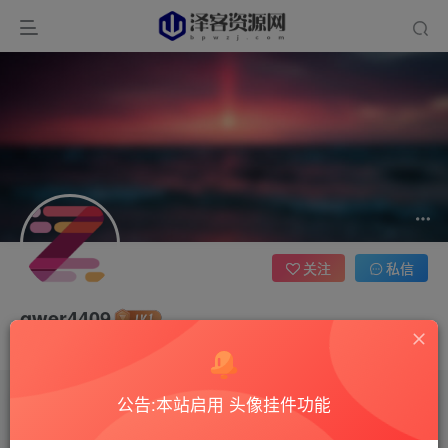
关注
私信
qwer4409
这家伙很懒，什么都没有写...
公告:本站启用 头像挂件功能
文章
0
收藏
0
评论
18
版块
0
帖子
0
粉丝
0