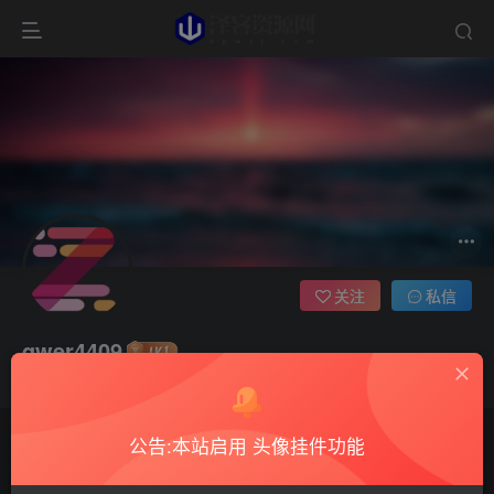
关注
私信
qwer4409
这家伙很懒，什么都没有写...
公告:本站启用 头像挂件功能
文章
0
收藏
0
评论
18
版块
0
帖子
0
粉丝
0