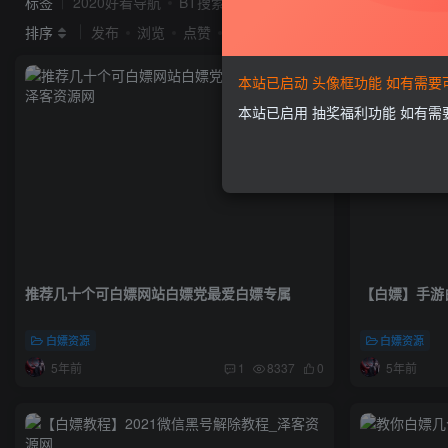
标签
2020好看导航
BT搜索
idc系统
seo
Ripro
排序
发布
浏览
点赞
评论
本站已启动 头像框功能 如有需
本站已启用 抽奖福利功能 如有
推荐几十个可白嫖网站白嫖党最爱白嫖专属
【白嫖】手游白
白嫖资源
白嫖资源
5年前
5年前
1
8337
0