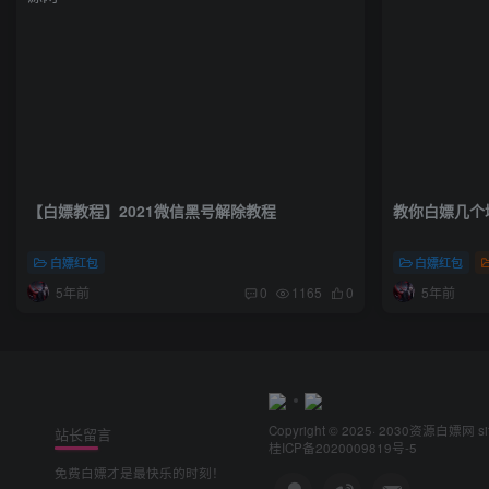
【白嫖教程】2021微信黑号解除教程
教你白嫖几个
白嫖红包
白嫖红包
5年前
5年前
0
1165
0
Copyright © 2025· 2030
资源白嫖网
s
站长留言
桂ICP备2020009819号-5
免费白嫖才是最快乐的时刻！