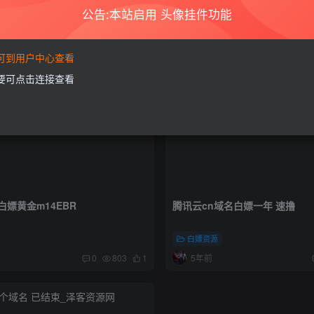
公告:本站启用 头像挂件功能
要可到用户中心查看
需要可点击连接查看
嫖黄金m14EBR
腾讯云cn域名白嫖一年 速撸
白嫖资源
5年前
0
803
1